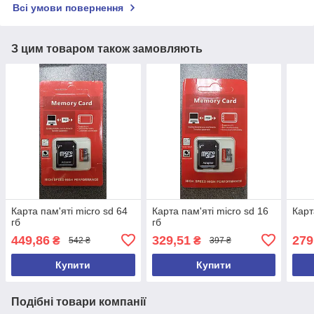
Всі умови повернення
З цим товаром також замовляють
Карта пам'яті micro sd 64
Карта пам'яті micro sd 16
Карт
гб
гб
449,86
329,51
279
₴
₴
542 ₴
397 ₴
Купити
Купити
Подібні товари компанії