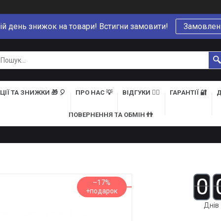
ій день знижок на товари! Встигни замовити!
Замовлен
ЦІЇ ТА ЗНИЖКИ 🎁 🎈
ПРО НАС 💡
ВІДГУКИ 👍🏻
ГАРАНТІЇ 🔐
Д
ПОВЕРНЕННЯ ТА ОБМІН 👬
0
–17%
Днів