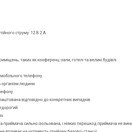
ійного струму: 12 В 2 А
риміщень, таких як конференц-зали, готелі та великі будівлі.
 мобільного телефону.
 організм людини.
лефону.
алаштована відповідно до конкретних випадків.
недорогий.
з.
на приймача сильно ізольована, і ніяких перешкод приймача не вин
е впливає на чутливість прийому базової станції.