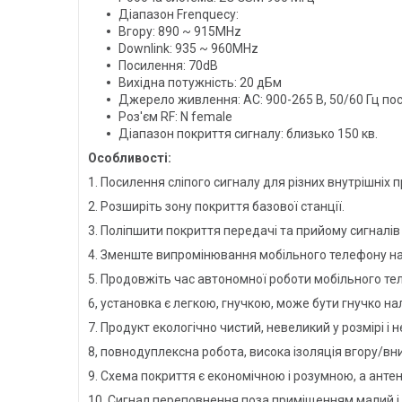
Діапазон Frenquecy:
Вгору: 890 ~ ​​915MHz
Downlink: 935 ~ 960MHz
Посилення: 70dB
Вихідна потужність: 20 дБм
Джерело живлення: AC: 900-265 В, 50/60 Гц пост
Роз'єм RF: N female
Діапазон покриття сигналу: близько 150 кв.
Особливості:
1. Посилення сліпого сигналу для різних внутрішніх п
2. Розширіть зону покриття базової станції.
3. Поліпшити покриття передачі та прийому сигналів
4. Зменште випромінювання мобільного телефону на
5. Продовжіть час автономної роботи мобільного те
6, установка є легкою, гнучкою, може бути гнучко н
7. Продукт екологічно чистий, невеликий у розмірі і 
8, повнодуплексна робота, висока ізоляція вгору/вни
9. Схема покриття є економічною і розумною, а анте
10. Сигнал переповнення поза приміщенням малий і н