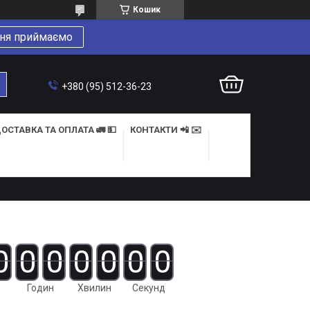
Кошик
ня приймаємо
+380 (95) 512-36-23
ОСТАВКА ТА ОПЛАТА 🚛 💵
КОНТАКТИ 📲 ✉️
0
0
0
0
0
0
0
Годин
Хвилин
Секунд