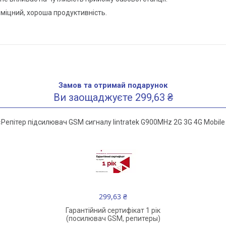
 міцний, хороша продуктивність.
Замов та отримай подарунок
Ви заощаджуєте 299,63 ₴
епітер підсилювач GSM сигналу lintratek G900MHz 2G 3G 4G Mobile 
299,63 ₴
Гарантійний сертифікат 1 рік
(посилювач GSM, репитеры)