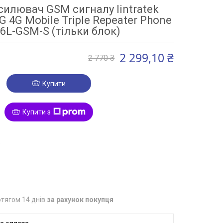
силювач GSM сигналу lintratek
 4G Mobile Triple Repeater Phone
L-GSM-S (тільки блок)
2 299,10 ₴
2 770 ₴
Купити
Купити з
3
тягом 14 днів
за рахунок покупця