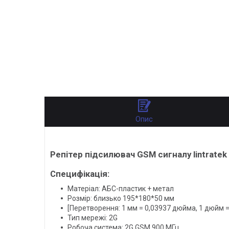
Опис
Репітер підсилювач GSM сигналу lintrate
Специфікація:
Матеріал: АБС-пластик + метал
Розмір: близько 195*180*50 мм
[Перетворення: 1 мм = 0,03937 дюйма, 1 дюйм =
Тип мережі: 2G
Робоча система: 2G GSM 900 МГц