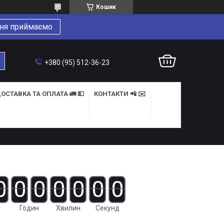
Кошик
ня приймаємо
+380 (95) 512-36-23
ОСТАВКА ТА ОПЛАТА 🚛 💵
КОНТАКТИ 📲 ✉️
0
0
0
0
0
0
0
Годин
Хвилин
Секунд