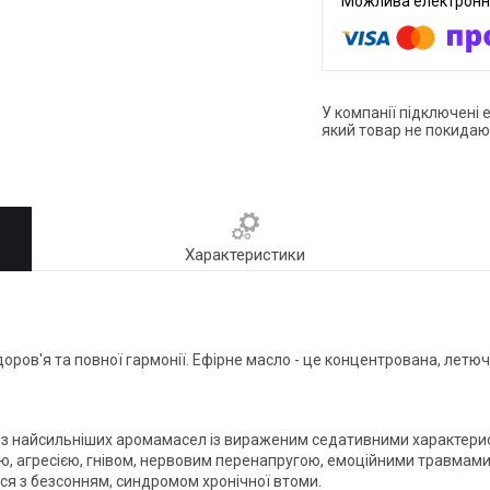
У компанії підключені 
який товар не покидаю
Характеристики
 здоров'я та повної гармонії. Ефірне масло - це концентрована, ле
 з найсильніших аромамасел із вираженим седативними характерис
ою, агресією, гнівом, нервовим перенапругою, емоційними травмам
ся з безсонням, синдромом хронічної втоми.