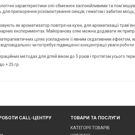
логічні характеристики олії обмежені заспокійливими та пом'якш
 для прискорення розсмоктування синців, гематом і забитих місць,
вують як ароматизатор повітря на кухні, для ароматизації трав'ян
інарних експериментах. Майоранову олію можна додавати як приправ
оматерапевтичних цілях ускладнене її явним седативним ефектом, 
 відповідальної чи потребує підвищеної концентрації уваги роботи
.
ційних методах для дітей віком до 5 років і протягом усього термі
о + 25 гр.
 РОБОТИ CALL-ЦЕНТРУ
ТОВАРИ ТА ПОСЛУГИ
КАТЕГОРІЇ ТОВАРІВ