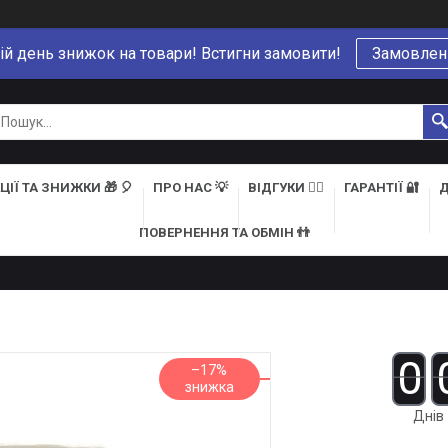
ій день знижок на товари! Встигни замовити!
Замовлен
ЦІЇ ТА ЗНИЖКИ 🎁 🎈
ПРО НАС 💡
ВІДГУКИ 👍🏻
ГАРАНТІЇ 🔐
Д
ПОВЕРНЕННЯ ТА ОБМІН 👬
0
–17%
Днів