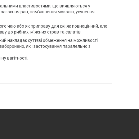
увальними властивостями, що виявляються у
 загоєння ран, пом'якшення мозолів, усунення
ого чаю або як приправу для їжі як повноцінний, але
у до рибних, м'ясних страв та салатів.
який накладає суттєві обмеження на можливості
 заборонено, як і застосування паралельно з
ну вагітності.