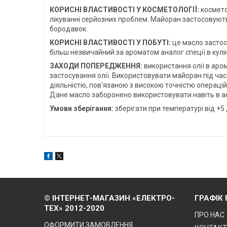
КОРИСНІ ВЛАСТИВОСТІ У КОСМЕТОЛОГІЇ:
космето
лікуванні серйозних проблем. Майоран застосовують
бородавок.
КОРИСНІ ВЛАСТИВОСТІ У ПОБУТІ:
це масло застосо
більш незвичайний за ароматом аналог спеції в кул
ЗАХОДИ ПОПЕРЕДЖЕННЯ:
використання олії в ар
застосування олії. Використовувати майоран під час
діяльністю, пов'язаною з високою точністю операцій
Дане масло заборонено використовувати навіть в аера
Умови зберігання:
зберігати при температурі від +5 д
© ІНТЕРНЕТ-МАГАЗИН «ЕЛЕКТРО-
ГРАФІК
ТЕХ» 2012-2020
ПРО НАС
ОФОРМИТИ ЗАМОВЛЕННЯ