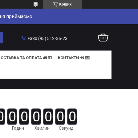
Кошик
ня приймаємо
+380 (95) 512-36-23
ОСТАВКА ТА ОПЛАТА 🚛 💵
КОНТАКТИ 📲 ✉️
0
0
0
0
0
0
0
Годин
Хвилин
Секунд