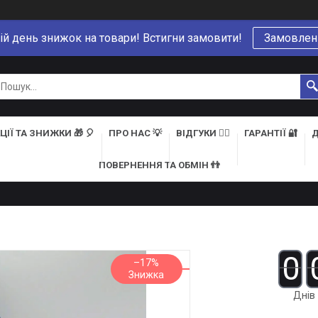
ій день знижок на товари! Встигни замовити!
Замовлен
ЦІЇ ТА ЗНИЖКИ 🎁 🎈
ПРО НАС 💡
ВІДГУКИ 👍🏻
ГАРАНТІЇ 🔐
Д
ПОВЕРНЕННЯ ТА ОБМІН 👬
0
–17%
Днів