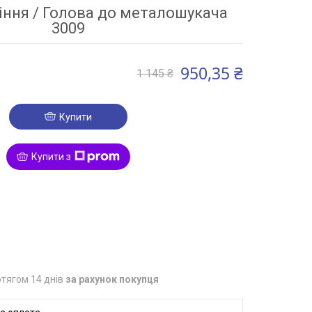
іння / Голова до металошукача
3009
950,35 ₴
1 145 ₴
Купити
Купити з
3
тягом 14 днів
за рахунок покупця