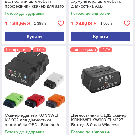
діагностики автомобіля
акумулятора автомобіля,
професійний сканер для авто
діагностика АКБ
OBDII/EOBD Konnwei KW808
Акумуляторний тестер
Готово до відправки
Готово до відправки
1 149,55
1 249,98
₴
₴
1 385 ₴
1 506 ₴
Купити
Купити
Топ продажів
–17%
Топ продажів
–17%
Сканер-адаптер KONNWEI
Діагностичний ОБД2 сканер
KW902 для діагностики
KONNWEI KW903 ELM327
автомобіля OBDII Bluetooth
Блютуз 3.0 для Windows
3.0 Автосканер автотестер
Android IOS Автосканер
Готово до відправки
Готово до відправки
ELM327
ELM327