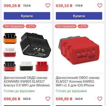
599,26
639,10
₴
₴
722 ₴
770 ₴
Купити
Купити
Топ продажів
–17%
Топ продажів
–17%
Діагностичний ОБД2-сканер
Діагностичний OBD2 сканер
KONNWEI KW903 ELM327
ELM327 Konnwei KW902,
Блютуз 3.0 WIFI для Windows
WiFi v1.5 для iOS iPhone
Android IOS Автосканер
Автосканер автотестер
Готово до відправки
Готово до відправки
ELM327
ELM327
698,86
698,86
₴
₴
842 ₴
842 ₴