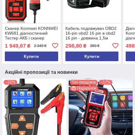
Сканер Konnwei KONNWEI
Кабель подовжувач OBD2
Діаг
KW681 діагностичний
16-pin obd2 16 pin в obd2
Kon
Тестер АКБ і сканер
16 pin - довжина 1,5м
діаг
несправностей 2 в 1
несп
1 949,67
298,80
498
₴
₴
2 349 ₴
360 ₴
OBD 
Купити
Купити
Акційні пропозиції та новинки
–21%
Топ продажів
–17%
Подарунок