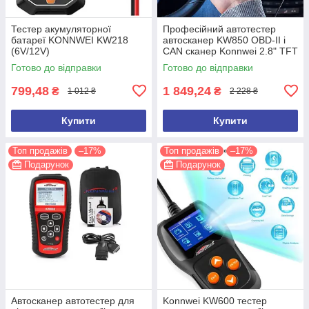
Тестер акумуляторної
Професійний автотестер
батареї KONNWEI KW218
автосканер KW850 OBD-II і
(6V/12V)
CAN сканер Konnwei 2.8" TFT
друк ПК 2.8" TF
Готово до відправки
Готово до відправки
799,48
1 849,24
₴
₴
1 012 ₴
2 228 ₴
Купити
Купити
Топ продажів
–17%
Топ продажів
–17%
Подарунок
Подарунок
Автосканер автотестер для
Konnwei KW600 тестер