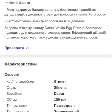
посічені кінчики.
- Мед підтримує баланс вологи шкіри голови і запобігає
дегідратації, відновлює структуру волосся і сприяє його росту.
- Екстракт оливи живить волосся по всій довжині.
Завдяки м'якому складу Dabur Vatika Egg Protein Shampoo
підходить для щоденного використання. Ефективний дії засіб
протягом короткого часу відновить пошкоджене волосся.
Приховати
Характеристики
Основні
Країна виробник
Єгипет
Стать
Жіноча
Виробник
Dabur
Об`єм
180 мл
Тип волосся
Пошкоджені
Тип шампуню
Зволожуючий