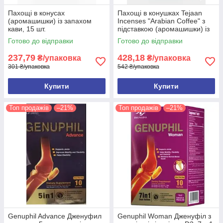
Пахощі в конусах
Пахощі в конушках Tejaan
(аромашишки) із запахом
Incenses "Arabian Coffee" з
кави, 15 шт.
підставкою (аромашишки) із
запахом кави, 10 шт.
Готово до відправки
Готово до відправки
237,79
428,18
₴/упаковка
₴/упаковка
301 ₴/упаковка
542 ₴/упаковка
Купити
Купити
Топ продажів
–21%
Топ продажів
–21%
Genuphil Advance Дженуфил
Genuphil Woman Дженуфіл з