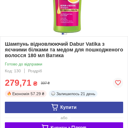
Шампунь відновлюючий Dabur Vatika з
яєчними білками та медом для пошкодженого
волосся 180 мл Ватика
Готово до відправки
Код: 130
Роздріб
279,71
₴
337 ₴
Економія
57.29 ₴
Залишилось
21 день
Купити
або
Купити з