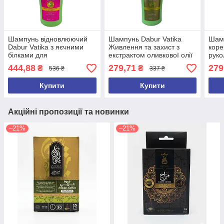
Шампунь відновлюючий
Шампунь Dabur Vatika
Шам
Dabur Vatika з яєчними
Живлення та захист з
коре
білками для
екстрактом оливкової олії
руко
пошкодженого волосся
та мигдалю 180 мл
мл В
444,88
279,71
279
₴
₴
536 ₴
337 ₴
360 мл Ватика
Купити
Купити
Акційні пропозиції та новинки
–21%
–21%