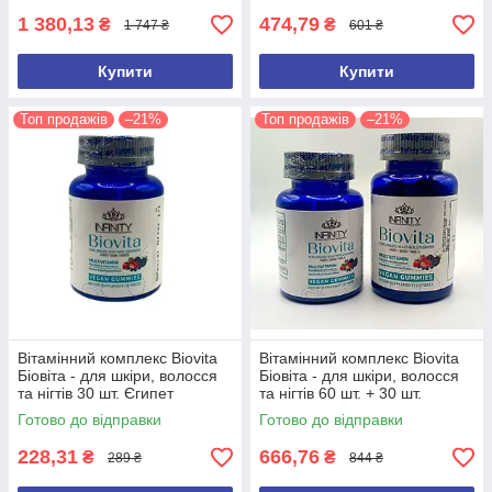
1 380,13
474,79
₴
₴
1 747 ₴
601 ₴
Купити
Купити
Топ продажів
–21%
Топ продажів
–21%
Вітамінний комплекс Biovita
Вітамінний комплекс Biovita
Біовіта - для шкіри, волосся
Біовіта - для шкіри, волосся
та нігтів 30 шт. Єгипет
та нігтів 60 шт. + 30 шт.
Оригінал
Єгипет Оригінал
Готово до відправки
Готово до відправки
228,31
666,76
₴
₴
289 ₴
844 ₴