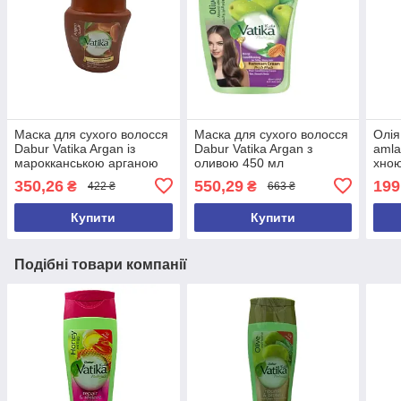
Маска для сухого волосся
Маска для сухого волосся
Олія
Dabur Vatika Argan із
Dabur Vatika Argan з
amla
марокканською арганою
оливою 450 мл
хною
225 мл
350,26
550,29
199
₴
₴
422 ₴
663 ₴
Купити
Купити
Подібні товари компанії