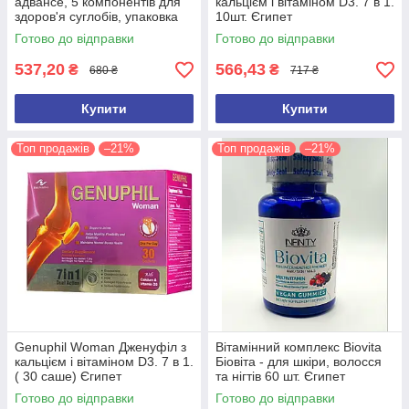
адвансе, 5 компонентів для
кальцієм і вітаміном D3. 7 в 1.
здоров'я суглобів, упаковка
10шт. Єгипет
10саше Єгипет
Готово до відправки
Готово до відправки
537,20
566,43
₴
₴
680 ₴
717 ₴
Купити
Купити
Топ продажів
–21%
Топ продажів
–21%
Genuphil Woman Дженуфіл з
Вітамінний комплекс Biovita
кальцієм і вітаміном D3. 7 в 1.
Біовіта - для шкіри, волосся
( 30 саше) Єгипет
та нігтів 60 шт. Єгипет
Оригінал
Готово до відправки
Готово до відправки