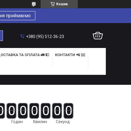
Кошик
ня приймаємо
+380 (95) 512-36-23
ОСТАВКА ТА ОПЛАТА 🚛 💵
КОНТАКТИ 📲 ✉️
0
0
0
0
0
0
0
Годин
Хвилин
Секунд