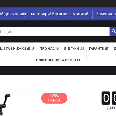
ій день знижок на товари! Встигни замовити!
Замовлен
ЦІЇ ТА ЗНИЖКИ 🎁 🎈
ПРО НАС 💡
ВІДГУКИ 👍🏻
ГАРАНТІЇ 🔐
Д
ПОВЕРНЕННЯ ТА ОБМІН 👬
0
–25%
Днів