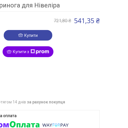
ринога для Нівеліра
541,35 ₴
721,80 ₴
Купити
Купити з
3
тягом 14 днів
за рахунок покупця