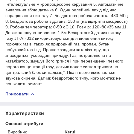
Інтелектуальне мікропроцесорне керування 5. Автоматичне
виявлення збою датчика 6. Один релейний вихід під час
спрацювання сигналу 7. Бездротова робоча частота: 433 МГц
8. Бездротова робоча відстань: 150 м (на відкритій місцевості)
9. Робоча температура: 0-50 оС 10. Розмір: 120×80×35 мм 11.
Довжина шнура живлення 1.5м Бездротовий датчик витоку
газу JT-AT-312 використовується для виявлення витоку
горючих газів, таких як природний газ, пропан, бутан
побутовий газ і т.д. Працює завдяки каталізатору, що
знаходиться усередині приладу. Газ, потрапляючи на
каталізатор, змушує його грітися і при перевищенні певного
порога концентрації газу, датчик подає сигнал тривоги на
центральний блок сигналізації. Після цього включається
звукова сирена. Датчик бездротового типу, його монтаж не
пошкодить ремонт.
Приховати
Характеристики
Основні атрибути
Виробник
Kerui