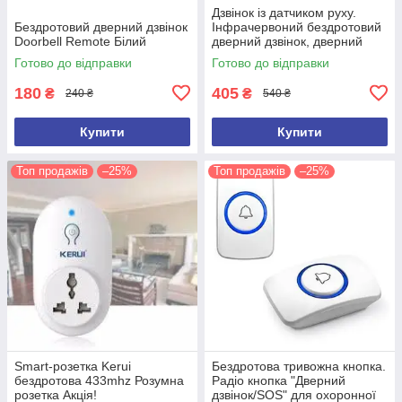
Дзвінок із датчиком руху.
Бездротовий дверний дзвінок
Інфрачервоний бездротовий
Doorbell Remote Білий
дверний дзвінок, дверний
дзвіночок
Готово до відправки
Готово до відправки
180
405
₴
₴
240 ₴
540 ₴
Купити
Купити
Топ продажів
–25%
Топ продажів
–25%
Smart-розетка Kerui
Бездротова тривожна кнопка.
бездротова 433mhz Розумна
Радіо кнопка "Дверний
розетка Акція!
дзвінок/SOS" для охоронної