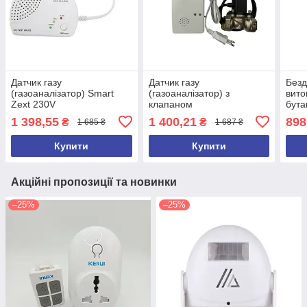
Датчик газу
Датчик газу
Безд
(газоаналізатор) Smart
(газоаналізатор) з
вито
Zext 230V
клапаном
бута
Keru
1 398,55
1 400,21
898
₴
₴
1 685 ₴
1 687 ₴
Купити
Купити
Акційні пропозиції та новинки
–25%
–25%