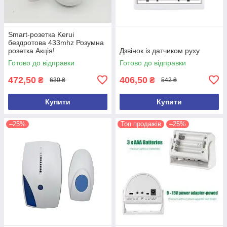
Smart-розетка Kerui
бездротова 433mhz Розумна
розетка Акція!
Дзвінок із датчиком руху
Готово до відправки
Готово до відправки
472,50
406,50
₴
₴
630 ₴
542 ₴
Купити
Купити
–25%
Топ продажів
–25%