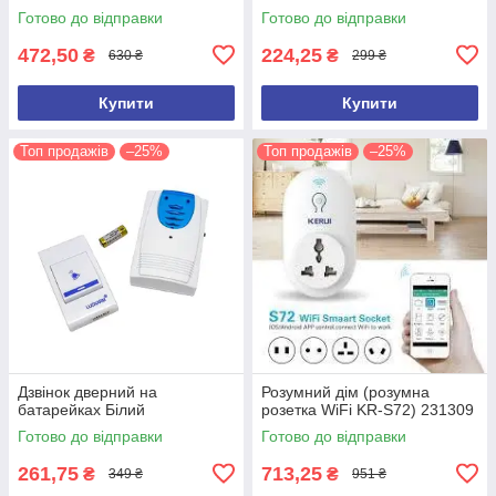
сигналізації.Кнопка KERUI F
Готово до відправки
Готово до відправки
51
472,50
224,25
₴
₴
630 ₴
299 ₴
Купити
Купити
Топ продажів
–25%
Топ продажів
–25%
Дзвінок дверний на
Розумний дім (розумна
батарейках Білий
розетка WiFi KR-S72) 231309
Готово до відправки
Готово до відправки
261,75
713,25
₴
₴
349 ₴
951 ₴