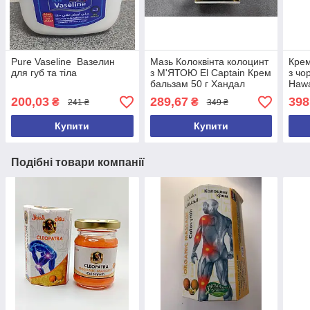
Pure Vaseline Вазелин
Мазь Колоквінта колоцинт
Крем
для губ та тіла
з М'ЯТОЮ El Captain Крем
з чо
бальзам 50 г Хандал
Haw
Ханзал Colocynthis Mint
200,03
289,67
398
₴
₴
241 ₴
349 ₴
Купити
Купити
Подібні товари компанії