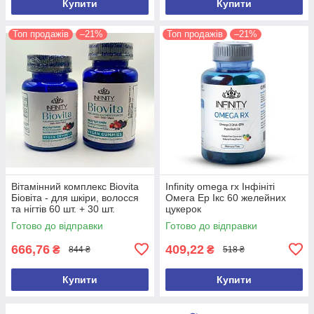
Купити
Купити
Топ продажів
–21%
Топ продажів
–21%
Вітамінний комплекс Biovita
Infinity omega rx Інфініті
Біовіта - для шкіри, волосся
Омега Ер Ікс 60 желейних
та нігтів 60 шт. + 30 шт.
цукерок
Єгипет Оригінал
Готово до відправки
Готово до відправки
666,76
409,22
₴
₴
844 ₴
518 ₴
Купити
Купити