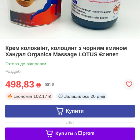
Крем колоквінт, колоцинт з чорним кмином
Хандал Organica Massage LOTUS Єгипет
Готово до відправки
Роздріб
498,83
₴
601 ₴
Економія
102.17 ₴
Залишилось
20 днів
Купити
або
Купити з