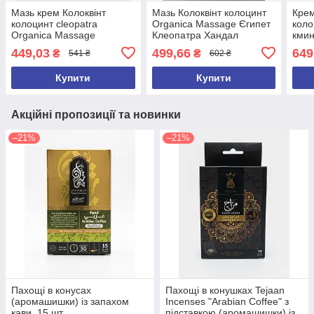
Мазь крем Колоквінт
Мазь Колоквінт колоцинт
Крем
колоцинт cleopatra
Organica Massage Єгипет
коло
Organica Massage
Клеопатра Хандал
кмин
-колоквінт-вбивця болю, у
Orga
449,03
499,66
649
₴
₴
541 ₴
602 ₴
разі болів у суглобах
Єгипет Клеопатра Хандал
Купити
Купити
Акційні пропозиції та новинки
–21%
–21%
Пахощі в конусах
Пахощі в конушках Tejaan
(аромашишки) із запахом
Incenses "Arabian Coffee" з
кави, 15 шт.
підставкою (аромашишки) із