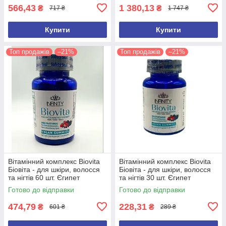
566,43
1 380,13
₴
₴
717 ₴
1 747 ₴
Купити
Купити
Топ продажів
–21%
Топ продажів
–21%
Вітамінний комплекс Biovita
Вітамінний комплекс Biovita
Біовіта - для шкіри, волосся
Біовіта - для шкіри, волосся
та нігтів 60 шт. Єгипет
та нігтів 30 шт. Єгипет
Оригінал
Оригінал
Готово до відправки
Готово до відправки
474,79
228,31
₴
₴
601 ₴
289 ₴