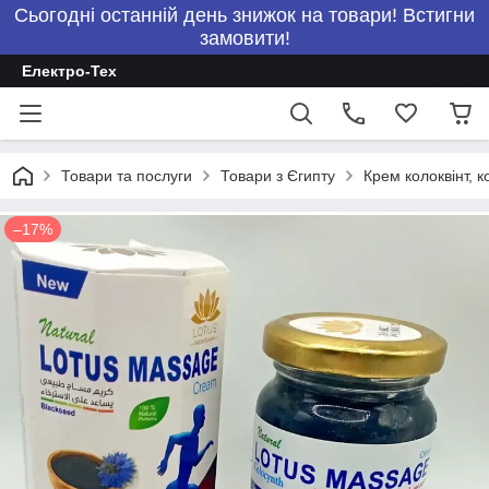
Сьогодні останній день знижок на товари! Встигни
замовити!
Електро-Тех
Товари та послуги
Товари з Єгипту
Крем колоквінт,
–17%