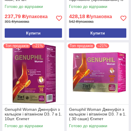
запахом кави, 10 шт.
Готово до відправки
Готово до відправки
237,79
428,18
₴/упаковка
₴/упаковка
301 ₴/упаковка
542 ₴/упаковка
Купити
Купити
Топ продажів
–21%
Топ продажів
–21%
Genuphil Woman Дженуфіл з
Genuphil Woman Дженуфіл з
кальцієм і вітаміном D3. 7 в 1.
кальцієм і вітаміном D3. 7 в 1.
10шт. Єгипет
( 30 саше) Єгипет
Готово до відправки
Готово до відправки