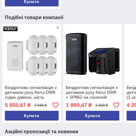
Купити
Подібні товари компанії
Бездротова сигналізація з
Бездротова сигналізація з
Безд
датчиком руху Kerui DW9
датчиком руху Kerui DW9
датч
(один дзвінок, шість
+ SP862 на сонячній
(1 ш
датчиків) БІЛИЙ
батареї
соня
5 850,67
1 999,47
4 2
₴
₴
7 049 ₴
2 409 ₴
Купити
Купити
Акційні пропозиції та новинки