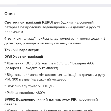
Опис
Система сигналізації KERUI
для будинку на сонячній
батареї з бездротовим водонепроникним датчиком руху та
приймачем.
4 зони
сигналізації приймача, до кожної зони можна додати 2
детектори, розширюючи вашу систему безпеки.
Технічні параметри:
DW9 Хост сигналізації
* Живлення: DC 5 В (у комплекті) / 3 шт. * Батарея AAA
(батарея НЕ входить у комплект)
* Відстань приймача між хостом сигналізації та датчиком руху
PIR: 300 метрів (на відкритій місцевості)
* Звук сигналу тривоги: 110 дБ
* Робоча вологість: <80%
SP862 Водонепроникний датчик руху PIR на сонячній
батареї
* Живлення: вбудована батарея та може живитися від