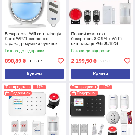
Бездротова Wifi сигналізація
Повний комплект
Kerui WP71 охороною
бездротовий GSM + Wi-Fi
гаража, розумний будинок!
сигналізації PG500/B2G
Гарантія 24 місяці!
Акція! Гарантія 24 місяці!
Готово до відправки
Готово до відправки
(версія 2026 року)
898,89
2 199,50
₴
₴
1 083 ₴
2 650 ₴
Купити
Купити
Топ продажів
–17%
Топ продажів
–17%
Подарунок
Подарунок