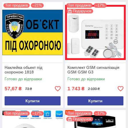
Топ продажів
–21%
Топ продажів
–17%
Подарунок
Наклейка обьект під
Комплект GSM сигналізація
охороною 1818
GSM GSM G3
Готово до відправки
Готово до відправки
57,67
1 743
₴
₴
73 ₴
2 100 ₴
Купити
Купити
Топ продажів
–17%
Топ продажів
–17%
Подарунок