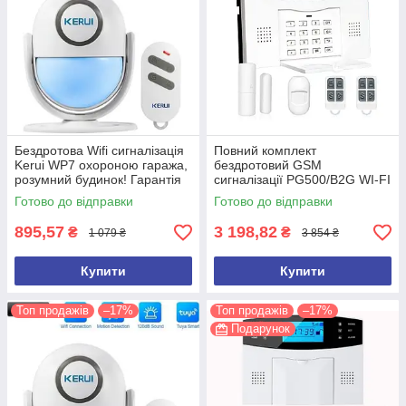
Бездротова Wifi сигналізація
Повний комплект
Kerui WP7 охороною гаража,
бездротовий GSM
розумний будинок! Гарантія
сигналізації PG500/B2G WI-FI
24 місяці!
ВЕРСІЯ! НОВИНКА 2023
Готово до відправки
Готово до відправки
року! Tuya Smart
895,57
3 198,82
₴
₴
1 079 ₴
3 854 ₴
Купити
Купити
Топ продажів
–17%
Топ продажів
–17%
Подарунок