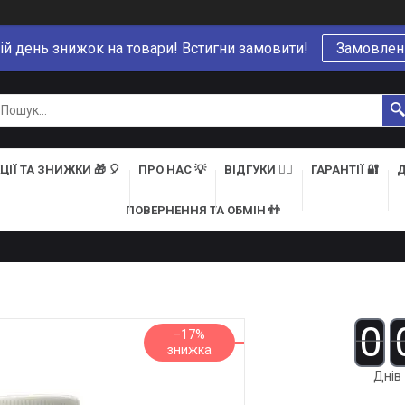
ій день знижок на товари! Встигни замовити!
Замовлен
ЦІЇ ТА ЗНИЖКИ 🎁 🎈
ПРО НАС 💡
ВІДГУКИ 👍🏻
ГАРАНТІЇ 🔐
Д
ПОВЕРНЕННЯ ТА ОБМІН 👬
0
–17%
Днів