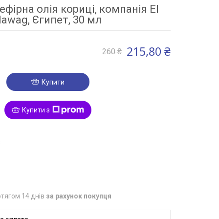
ефірна олія кориці, компанія El
awag, Єгипет, 30 мл
215,80 ₴
260 ₴
Купити
Купити з
3
тягом 14 днів
за рахунок покупця