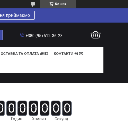
Кошик
ня приймаємо
+380 (95) 512-36-23
ОСТАВКА ТА ОПЛАТА 🚛 💵
КОНТАКТИ 📲 ✉️
0
0
0
0
0
0
0
Годин
Хвилин
Секунд