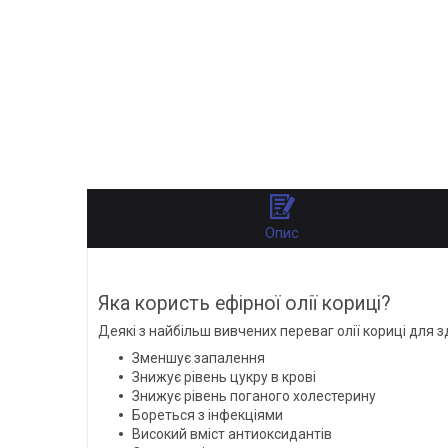
Опис
Яка користь ефірної олії кориці?
Деякі з найбільш вивчених переваг олії кориці для зд
Зменшує запалення
Знижує рівень цукру в крові
Знижує рівень поганого холестерину
Бореться з інфекціями
Високий вміст антиоксидантів