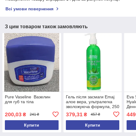
Всі умови повернення
З цим товаром також замовляють
Pure Vaseline Вазелин
Гель після засмаги Emaj
Eva S
для губ та тіла
алое вера, ультралегка
Hyal
зволожуюча формула, 250
Денн
г
осві
200,03
379,31
449
₴
₴
241 ₴
457 ₴
Ориг
Купити
Купити