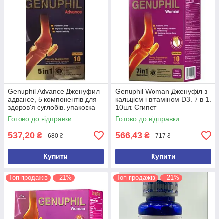
Genuphil Advance Дженуфил
Genuphil Woman Дженуфіл з
адвансе, 5 компонентів для
кальцієм і вітаміном D3. 7 в 1.
здоров'я суглобів, упаковка
10шт. Єгипет
10саше Єгипет
Готово до відправки
Готово до відправки
537,20
566,43
₴
₴
680 ₴
717 ₴
Купити
Купити
Топ продажів
–21%
Топ продажів
–21%