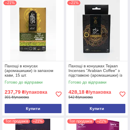
–21%
–21%
Пахощі в конусах
Пахощі в конушках Tejaan
(аромашишки) із запахом
Incenses "Arabian Coffee" з
кави, 15 шт.
підставкою (аромашишки) із
запахом кави, 10 шт.
Готово до відправки
Готово до відправки
237,79
428,18
₴/упаковка
₴/упаковка
301 ₴/упаковка
542 ₴/упаковка
Купити
Купити
Топ продажів
–21%
Топ продажів
–21%