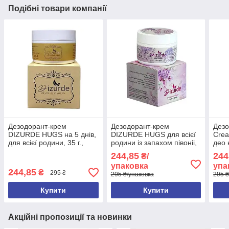
Подібні товари компанії
Дезодорант-крем
Дезодорант-крем
Дезо
DIZURDE HUGS на 5 днів,
DIZURDE HUGS для всієї
Crea
для всієї родини, 35 г.,
родини із запахом півоніі,
део 
Єгипет ОРИГІНАЛ
5 днів, 35 г., Єгипет
Виро
244,85
244
₴/
ОРИГІНАЛ
BLU
упаковка
упа
244,85
₴
295 ₴
295 ₴/упаковка
295 ₴
Купити
Купити
Акційні пропозиції та новинки