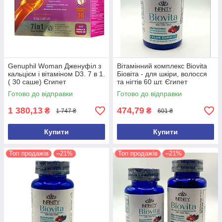
Genuphil Woman Дженуфіл з
Вітамінний комплекс Biovita
кальцієм і вітаміном D3. 7 в 1.
Біовіта - для шкіри, волосся
( 30 саше) Єгипет
та нігтів 60 шт. Єгипет
Оригінал
Готово до відправки
Готово до відправки
1 380,13
474,79
₴
₴
1 747 ₴
601 ₴
Купити
Купити
Топ продажів
–21%
Топ продажів
–21%