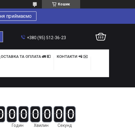
Кошик
ня приймаємо
+380 (95) 512-36-23
ОСТАВКА ТА ОПЛАТА 🚛 💵
КОНТАКТИ 📲 ✉️
0
0
0
0
0
0
0
Годин
Хвилин
Секунд