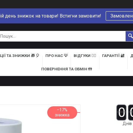
ій день знижок на товари! Встигни замовити!
Замовлен
ЦІЇ ТА ЗНИЖКИ 🎁 🎈
ПРО НАС 💡
ВІДГУКИ 👍🏻
ГАРАНТІЇ 🔐
Д
ПОВЕРНЕННЯ ТА ОБМІН 👬
0
–17%
Днів