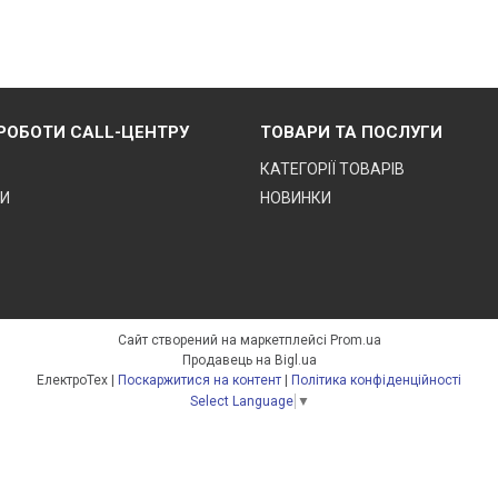
 РОБОТИ CALL-ЦЕНТРУ
ТОВАРИ ТА ПОСЛУГИ
КАТЕГОРІЇ ТОВАРІВ
ТИ
НОВИНКИ
Сайт створений на маркетплейсі
Prom.ua
Продавець на Bigl.ua
ЕлектроТех |
Поскаржитися на контент
|
Політика конфіденційності
Select Language
▼