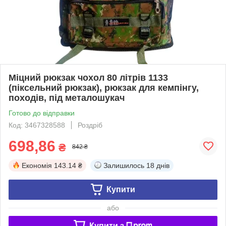
Міцний рюкзак чохол 80 літрів 1133
(піксельний рюкзак), рюкзак для кемпінгу,
походів, під металошукач
Готово до відправки
Код: 3467328588
Роздріб
698,86
₴
842 ₴
Економія
143.14 ₴
Залишилось
18 днів
Купити
або
Купити з