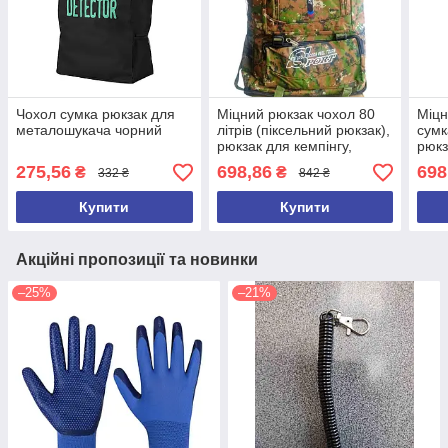
Чохол сумка рюкзак для
Міцний рюкзак чохол 80
Міцн
металошукача чорний
літрів (піксельний рюкзак),
сумк
рюкзак для кемпінгу,
рюкз
походів, під металошукач
кемп
275,56
698,86
698
₴
₴
332 ₴
842 ₴
мет
Купити
Купити
Акційні пропозиції та новинки
–25%
–21%