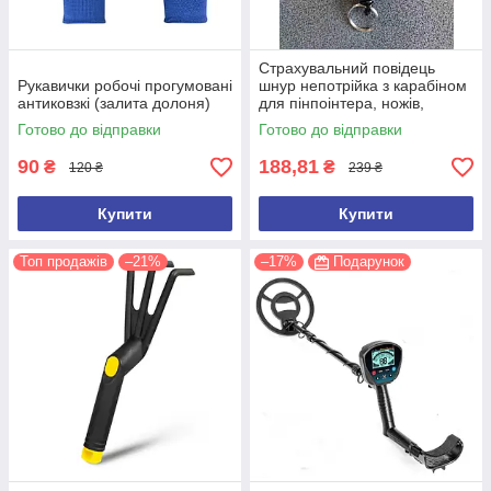
Страхувальний повідець
Рукавички робочі прогумовані
шнур непотрійка з карабіном
антиковзкі (залита долоня)
для пінпоінтера, ножів,
ліхтарів, рацій, ключів
Готово до відправки
Готово до відправки
90
188,81
₴
₴
120 ₴
239 ₴
Купити
Купити
Топ продажів
–21%
–17%
Подарунок