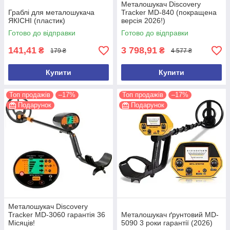
Металошукач Discovery
Граблі для металошукача
Tracker MD-840 (покращена
ЯКІСНІ (пластик)
версія 2026!)
Готово до відправки
Готово до відправки
141,41
3 798,91
₴
₴
179 ₴
4 577 ₴
Купити
Купити
Топ продажів
–17%
Топ продажів
–17%
Подарунок
Подарунок
Металошукач Discovery
Tracker MD-3060 гарантія 36
Металошукач ґрунтовий MD-
Місяців!
5090 3 роки гарантії (2026)