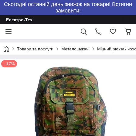
Сьогодні останній день знижок на товари! Встигни
замовити!
Електро-Тех
Товари та послуги
Металошукачі
Міцний рюкзак чохол
–17%