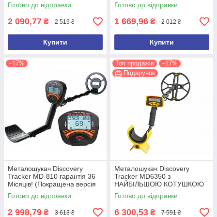
Готово до відправки
Готово до відправки
2 090,77
1 669,96
₴
₴
2 519 ₴
2 012 ₴
Купити
Купити
–17%
Топ продажів
–17%
Подарунок
Металошукач Discovery
Металошукач Discovery
Tracker MD-810 гарантія 36
Tracker MD6350 з
Місяців! (Покращена версія
НАЙБІЛЬШОЮ КОТУШКОЮ
2026 року)
15 дюймів
Готово до відправки
Готово до відправки
2 998,79
6 300,53
₴
₴
3 613 ₴
7 591 ₴