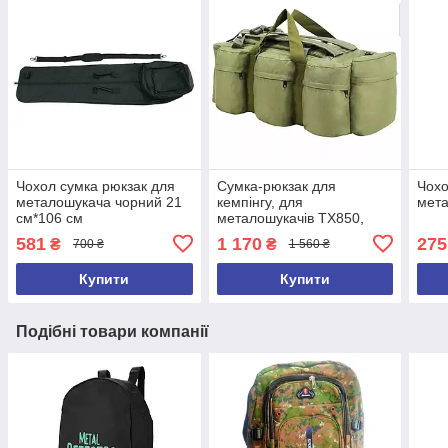
Чохол сумка рюкзак для
Сумка-рюкзак для
Чохо
металошукача чорний 21
кемпінгу, для
мета
см*106 см
металошукачів TX850,
4030, 3010, md6350 та
581
1 170
275
₴
₴
700 ₴
1 560 ₴
інших (ємність 100 л)
Купити
Купити
Подібні товари компанії