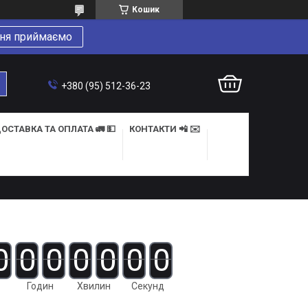
Кошик
ня приймаємо
+380 (95) 512-36-23
ОСТАВКА ТА ОПЛАТА 🚛 💵
КОНТАКТИ 📲 ✉️
0
0
0
0
0
0
0
Годин
Хвилин
Секунд