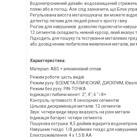
Водонепроникний дизайн: водозахищений стрижень і
пляжі або в потоці. Але слід зазначити, що Блок уп
Регульована висота металошукача: ви можете відре
детектор легким для людей різного зросту і віку.
Роз'єм для навушників: дозволяє підключати навушн
12 сегментів складають нижній курсор, який вказує т
Підходить для пошуку та тестування металевих предме
або досвідченим любителем виявлення металів, ви 
Характеристика:
Матеріал: ABS + алюмінієвий сплав
Режим роботи: шість видів
Режим руху: ВСЕМЕТАЛЛИЧЕСКИЙ, ДИСКРИМ, Ювелірн
Режим без руху: PIN-ТОЧКА
Індикація глибини монет: 2", 4", 6 " і 8+
Контроль чутливості: 8 сенсорних сегментів
Цільова дискримінація металів: 12 сегментів
Звук: чотири види звуку вказують на різні метали
Індикація батареї: чотири сегмента
Пошукова котушка: 8,5 дюймів відкрита водонепрон
Навушник гніздо: 1/8 дюймове гніздо для навушникі
Електроживлення: 4 х 1,5 В AA