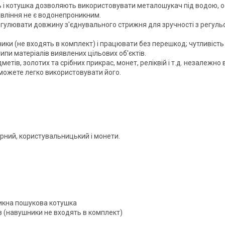
 котушка дозволяють використовувати металошукач під водою, ос
равління не є водонепроникним.
гулювати довжину з'єднувального стрижня для зручності з регуль
ики (не входять в комплект) і працювати без перешкод; чутливість
ипи матеріалів виявлених цільових об'єктів.
тів, золотих та срібних прикрас, монет, реліквій і т.д. незалежно
можете легко використовувати його.
ий, користувальницький і монети.
икна пошукова котушка
в (навушники не входять в комплект)