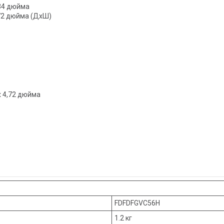
,34 дюйма
4,72 дюйма (ДхШ)
 х 4,72 дюйма
FDFDFGVC56H
1.2 кг