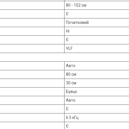
80 - 102 см
Є
Початковий
Ні
Є
VLF
Авто
80 см
30 см
Бувші
Авто
Є
6.5 кГц
Є