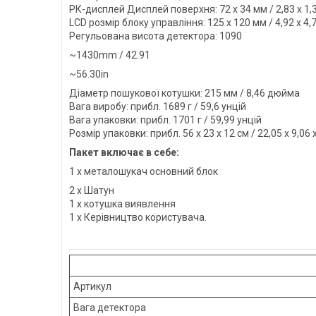
РК-дисплей Дисплей поверхня: 72 х 34 мм / 2,83 х 1
LCD розмір блоку управління: 125 х 120 мм / 4,92 х 
Регульована висота детектора: 1090
~1430mm / 42.91
~56.30in
Діаметр пошукової котушки: 215 мм / 8,46 дюйма
Вага виробу: прибл. 1689 г / 59,6 унцій
Вага упаковки: прибл. 1701 г / 59,99 унцій
Розмір упаковки: прибл. 56 х 23 х 12 см / 22,05 х 9,06
Пакет включає в себе:
1 х металошукач основний блок
2 х Шатун
1 х котушка виявлення
1 х Керівництво користувача.
Артикул
Вага детектора