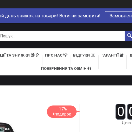
ій день знижок на товари! Встигни замовити!
Замовлен
ЦІЇ ТА ЗНИЖКИ 🎁 🎈
ПРО НАС 💡
ВІДГУКИ 👍🏻
ГАРАНТІЇ 🔐
Д
ПОВЕРНЕННЯ ТА ОБМІН 👬
0
–17%
Днів