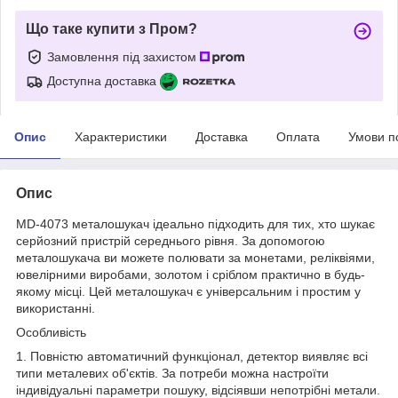
Що таке купити з Пром?
Замовлення під захистом
Доступна доставка
Опис
Характеристики
Доставка
Оплата
Умови п
Опис
MD-4073 металошукач ідеально підходить для тих, хто шукає
серйозний пристрій середнього рівня. За допомогою
металошукача ви можете полювати за монетами, реліквіями,
ювелірними виробами, золотом і сріблом практично в будь-
якому місці. Цей металошукач є універсальним і простим у
використанні.
Особливість
1. Повністю автоматичний функціонал, детектор виявляє всі
типи металевих об'єктів. За потреби можна настроїти
індивідуальні параметри пошуку, відсіявши непотрібні метали.