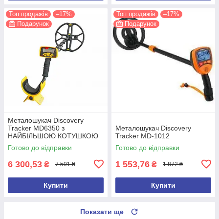
Топ продажів
–17%
Топ продажів
–17%
Подарунок
Подарунок
Металошукач Discovery
Tracker MD6350 з
Металошукач Discovery
НАЙБІЛЬШОЮ КОТУШКОЮ
Tracker MD-1012
15 дюймів
Готово до відправки
Готово до відправки
6 300,53
1 553,76
₴
₴
7 591 ₴
1 872 ₴
Купити
Купити
Показати ще