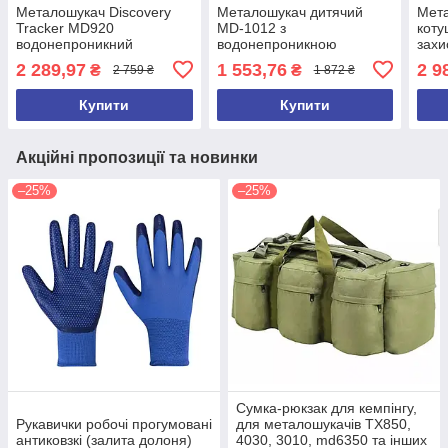
Металошукач Discovery
Металошукач дитячий
Мет
Tracker MD920
MD-1012 з
коту
водонепроникний
водонепроникною
захи
металодетектор з
котушкою й
DSP-
2 289,97
1 553,76
2 9
₴
₴
2 759 ₴
1 872 ₴
регульованою довжиною
дискримінацією (2026)
Купити
Купити
Акційні пропозиції та новинки
–25%
–25%
Сумка-рюкзак для кемпінгу,
Рукавички робочі прогумовані
для металошукачів TX850,
антиковзкі (залита долоня)
4030, 3010, md6350 та інших