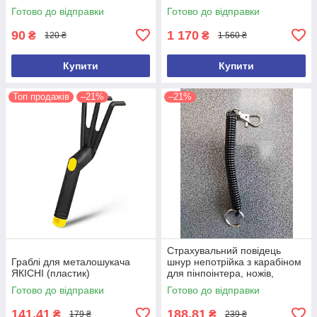
(ємність 100 л)
Готово до відправки
Готово до відправки
90
1 170
₴
₴
120 ₴
1 560 ₴
Купити
Купити
Топ продажів
–21%
–21%
Страхувальний повідець
Граблі для металошукача
шнур непотрійка з карабіном
ЯКІСНІ (пластик)
для пінпоінтера, ножів,
ліхтарів, рацій, ключів
Готово до відправки
Готово до відправки
141,41
188,81
₴
₴
179 ₴
239 ₴