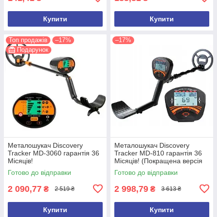
Купити
Купити
Топ продажів
–17%
–17%
Подарунок
Металошукач Discovery
Металошукач Discovery
Tracker MD-3060 гарантія 36
Tracker MD-810 гарантія 36
Місяців!
Місяців! (Покращена версія
2026 року)
Готово до відправки
Готово до відправки
2 090,77
2 998,79
₴
₴
2 519 ₴
3 613 ₴
Купити
Купити