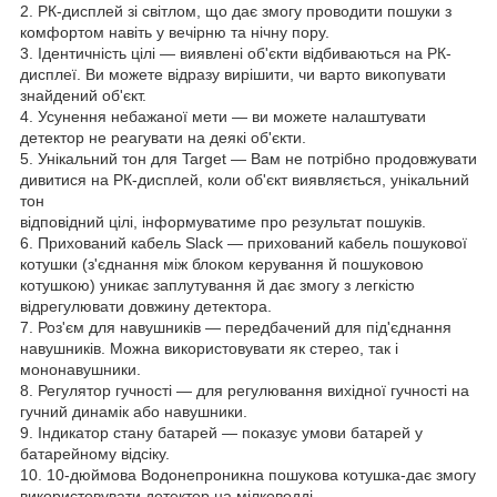
2. РК-дисплей зі світлом, що дає змогу проводити пошуки з
комфортом навіть у вечірню та нічну пору.
3. Ідентичність цілі — виявлені об'єкти відбиваються на РК-
дисплеї. Ви можете відразу вирішити, чи варто викопувати
знайдений об'єкт.
4. Усунення небажаної мети — ви можете налаштувати
детектор не реагувати на деякі об'єкти.
5. Унікальний тон для Target — Вам не потрібно продовжувати
дивитися на РК-дисплей, коли об'єкт виявляється, унікальний
тон
відповідний цілі, інформуватиме про результат пошуків.
6. Прихований кабель Slack — прихований кабель пошукової
котушки (з'єднання між блоком керування й пошуковою
котушкою) уникає заплутування й дає змогу з легкістю
відрегулювати довжину детектора.
7. Роз'єм для навушників — передбачений для під'єднання
навушників. Можна використовувати як стерео, так і
мононавушники.
8. Регулятор гучності — для регулювання вихідної гучності на
гучний динамік або навушники.
9. Індикатор стану батарей — показує умови батарей у
батарейному відсіку.
10. 10-дюймова Водонепроникна пошукова котушка-дає змогу
використовувати детектор на мілководді.