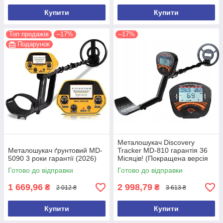
Купити
Купити
Топ продажів
–17%
–17%
Подарунок
Металошукач Discovery
Металошукач ґрунтовий MD-
Tracker MD-810 гарантія 36
5090 3 роки гарантії (2026)
Місяців! (Покращена версія
2026 року)
Готово до відправки
Готово до відправки
1 669,96
2 998,79
₴
₴
2 012 ₴
3 613 ₴
Купити
Купити