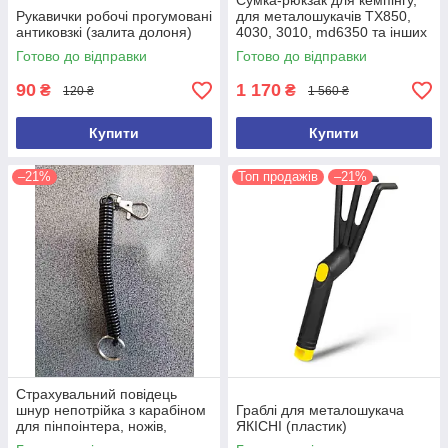
Сумка-рюкзак для кемпінгу,
Рукавички робочі прогумовані
для металошукачів TX850,
антиковзкі (залита долоня)
4030, 3010, md6350 та інших
(ємність 100 л)
Готово до відправки
Готово до відправки
90
1 170
₴
₴
120 ₴
1 560 ₴
Купити
Купити
–21%
Топ продажів
–21%
Страхувальний повідець
шнур непотрійка з карабіном
Граблі для металошукача
для пінпоінтера, ножів,
ЯКІСНІ (пластик)
ліхтарів, рацій, ключів