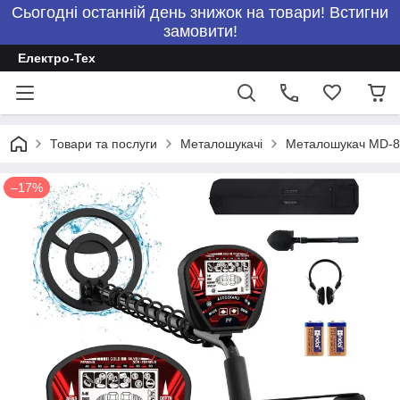
Сьогодні останній день знижок на товари! Встигни
замовити!
Електро-Тех
Товари та послуги
Металошукачі
Металошукач MD-81
–17%