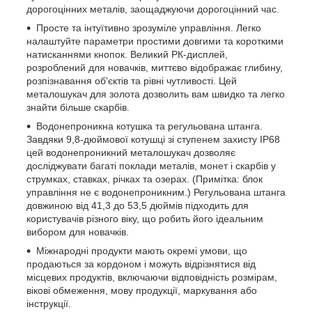
дорогоцінних металів, заощаджуючи дорогоцінний час.
Просте та інтуїтивно зрозуміле управління. Легко
налаштуйте параметри простими довгими та короткими
натисканнями кнопок. Великий РК-дисплей,
розроблений для новачків, миттєво відображає глибину,
розпізнавання об'єктів та рівні чутливості. Цей
металошукач для золота дозволить вам швидко та легко
знайти більше скарбів.
Водонепроникна котушка та регульована штанга.
Завдяки 9,8-дюймової котушці зі ступенем захисту IP68
цей водонепроникний металошукач дозволяє
досліджувати багаті поклади металів, монет і скарбів у
струмках, ставках, річках та озерах. (Примітка: блок
управління не є водонепроникним.) Регульована штанга
довжиною від 41,3 до 53,5 дюймів підходить для
користувачів різного віку, що робить його ідеальним
вибором для новачків.
Міжнародні продукти мають окремі умови, що
продаються за кордоном і можуть відрізнятися від
місцевих продуктів, включаючи відповідність розмірам,
вікові обмеження, мову продукції, маркування або
інструкції.