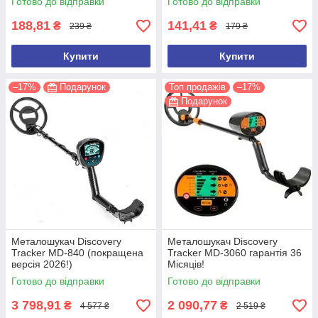
Готово до відправки
Готово до відправки
188,81
141,41
₴
₴
239 ₴
179 ₴
Купити
Купити
–17%
Подарунок
Топ продажів
–17%
Подарунок
Металошукач Discovery
Металошукач Discovery
Tracker MD-840 (покращена
Tracker MD-3060 гарантія 36
версія 2026!)
Місяців!
Готово до відправки
Готово до відправки
3 798,91
2 090,77
₴
₴
4 577 ₴
2 519 ₴