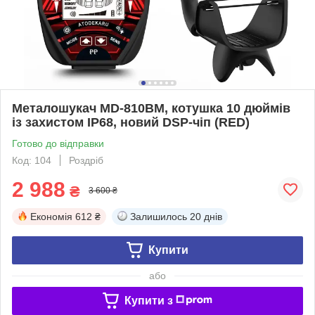
Металошукач MD-810BM, котушка 10 дюймів
із захистом IP68, новий DSP-чіп (RED)
Готово до відправки
Код: 104
Роздріб
2 988
₴
3 600 ₴
Економія
612 ₴
Залишилось
20 днів
Купити
або
Купити з