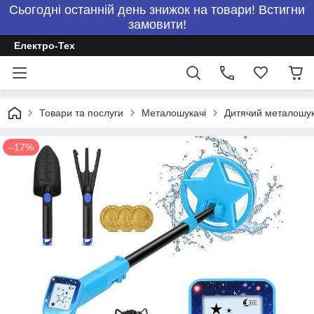
Сьогодні останній день знижок на товари! Встигни
замовити!
Електро-Тех
Товари та послуги
Металошукачі
Дитячий металошук
–17%