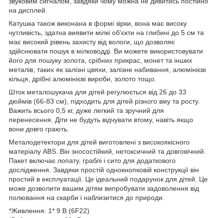
звуковим сигналом, завдяки чому можна не дивитись постійно
на дисплей.
Катушка також виконана в формі зірки, вона має високу
чутливість, здатна виявити мілкі об'єкти на глибині до 5 см та
має високий рівень захисту від вологи, що дозволяє
здійснювати пошук в мілководді. Ви можете використовувати
його для пошуку золота, срібних прикрас, монет та інших
металів, таких як залізні цвяхи, залізне набивання, алюмінієві
кільця, дрібні алюмінієві вироби, золото тощо.
Шток металошукача для дітей регулюється від 26 до 33
дюймів (66-83 см), підходить для дітей різного віку та росту.
Важить всього 0,5 кг, дуже легкий та зручний для
перенесення. Діти не будуть відчувати втому, навіть якщо
вони довго грають.
Металодетектори для дітей виготовлені з високоякісного
матеріалу ABS. Він зносостійкий, нетоксичний та довговічний.
Пакет включає лопату, граблі і сито для додаткового
дослідження. Завдяки простій однокнопковій конструкції він
простий в експлуатації. Це ідеальний подарунок для дітей. Це
може дозволити вашим дітям випробувати задоволення від
полювання на скарби і наблизитися до природи.
*Живлення: 1* 9 В (6F22)