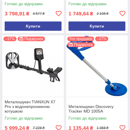
Готово до відправки
Готово до відправки
3 798,91
1 749,64
₴
₴
4 577 ₴
2 108 ₴
Купити
Купити
–17%
Подарунок
Топ продажів
–17%
Подарунок
Металошукач TIANXUN X7
Pro з водонепроникною
Металошукач Discovery
котушкою
Tracker MD 1005A
Готово до відправки
Готово до відправки
5 999,24
1 135,44
₴
₴
7 228 ₴
1 368 ₴