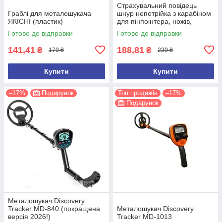
Страхувальний повідець
Граблі для металошукача
шнур непотрійка з карабіном
ЯКІСНІ (пластик)
для пінпоінтера, ножів,
ліхтарів, рацій, ключів
Готово до відправки
Готово до відправки
141,41
188,81
₴
₴
179 ₴
239 ₴
Купити
Купити
–17%
Подарунок
Топ продажів
–17%
Подарунок
Металошукач Discovery
Tracker MD-840 (покращена
Металошукач Discovery
версія 2026!)
Tracker MD-1013