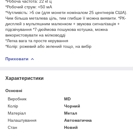
*Робоча частота: 22 кГц
*Робочий струм: <50 мА
*Чутливість: >5 см (для монети номіналом 25 центнерів США).
Чим більша металева ціль, тим глибше її можна виявити. *РК-
дисплей з мультяшним малюнком + звукова сигналізація +
підсвічування *7-дюймова пошукова котушка, можна
використовувати на мілководді
*Легка вага та просте керування
*Колір: рожевий або зелений тощо, на вибір
Приховати
Характеристики
Основні
Виробник
MD
Колір
Чорний
Матеріал
Метал
Налаштування
Автоматична
Стан
Новий