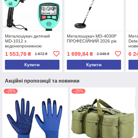
Металошукач дитячий
Металошукач MD-4030P
Мет
MD-1012 з
ПРОФЕСІЙНИЙ 2026 рік
Dete
водонепроникною
нови
котушкою й
1 553,76
1 699,84
6 2
₴
₴
1 872 ₴
2 048 ₴
дискримінацією (2026)
Купити
Купити
Акційні пропозиції та новинки
–25%
–25%