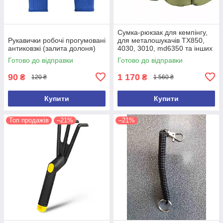
Сумка-рюкзак для кемпінгу,
Рукавички робочі прогумовані
для металошукачів TX850,
антиковзкі (залита долоня)
4030, 3010, md6350 та інших
(ємність 100 л)
Готово до відправки
Готово до відправки
90
1 170
₴
₴
120 ₴
1 560 ₴
Купити
Купити
Топ продажів
–21%
–21%