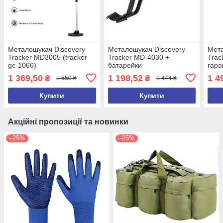
Металошукач Discovery
Металошукач Discovery
Мета
Tracker MD3005 (tracker
Tracker MD-4030 +
Trac
gc-1066)
батарейки
гара
1 369,50
1 198,52
1 4
₴
₴
1 650 ₴
1 444 ₴
Купити
Купити
Акційні пропозиції та новинки
–25%
–25%