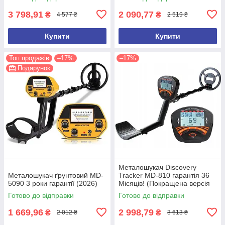
3 798,91
2 090,77
₴
₴
4 577 ₴
2 519 ₴
Купити
Купити
Топ продажів
–17%
–17%
Подарунок
Металошукач Discovery
Металошукач ґрунтовий MD-
Tracker MD-810 гарантія 36
5090 3 роки гарантії (2026)
Місяців! (Покращена версія
2026 року)
Готово до відправки
Готово до відправки
1 669,96
2 998,79
₴
₴
2 012 ₴
3 613 ₴