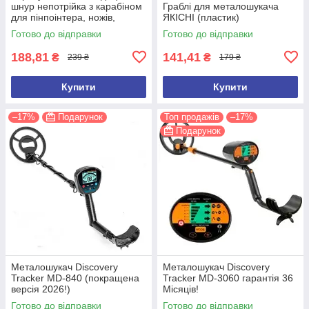
шнур непотрійка з карабіном
Граблі для металошукача
для пінпоінтера, ножів,
ЯКІСНІ (пластик)
ліхтарів, рацій, ключів
Готово до відправки
Готово до відправки
188,81
141,41
₴
₴
239 ₴
179 ₴
Купити
Купити
–17%
Подарунок
Топ продажів
–17%
Подарунок
Металошукач Discovery
Металошукач Discovery
Tracker MD-840 (покращена
Tracker MD-3060 гарантія 36
версія 2026!)
Місяців!
Готово до відправки
Готово до відправки