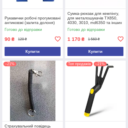
Сумка-рюкзак для кемпінгу,
Рукавички робочі прогумовані
для металошукачів TX850,
антиковзкі (залита долоня)
4030, 3010, md6350 та інших
(ємність 100 л)
Готово до відправки
Готово до відправки
90
1 170
₴
₴
120 ₴
1 560 ₴
Купити
Купити
–21%
Топ продажів
–21%
Страхувальний повідець