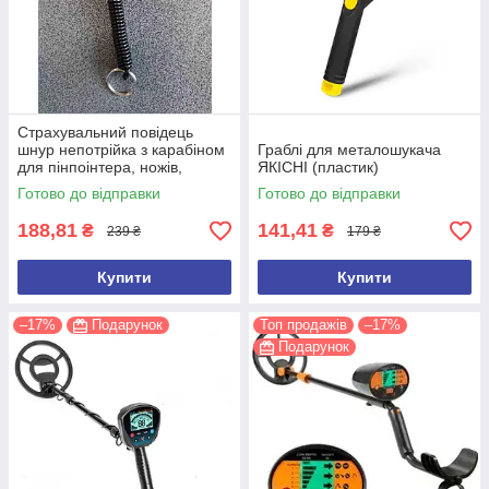
Страхувальний повідець
шнур непотрійка з карабіном
Граблі для металошукача
для пінпоінтера, ножів,
ЯКІСНІ (пластик)
ліхтарів, рацій, ключів
Готово до відправки
Готово до відправки
188,81
141,41
₴
₴
239 ₴
179 ₴
Купити
Купити
–17%
Подарунок
Топ продажів
–17%
Подарунок