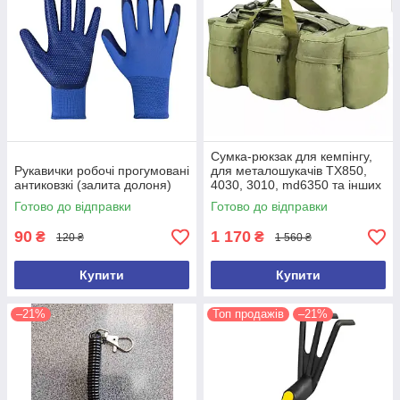
Сумка-рюкзак для кемпінгу,
Рукавички робочі прогумовані
для металошукачів TX850,
антиковзкі (залита долоня)
4030, 3010, md6350 та інших
(ємність 100 л)
Готово до відправки
Готово до відправки
90
1 170
₴
₴
120 ₴
1 560 ₴
Купити
Купити
–21%
Топ продажів
–21%