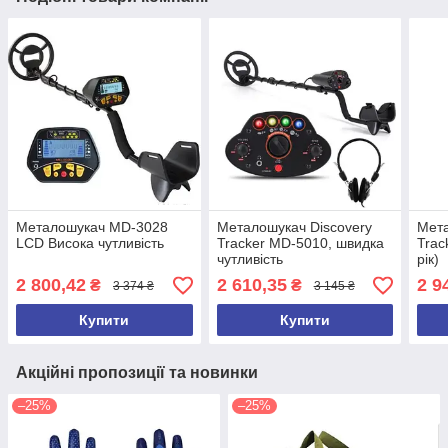
Металошукач MD-3028
Металошукач Discovery
Мета
LCD Висока чутливість
Tracker MD-5010, швидка
Trac
чутливість
рік)
2 800,42
2 610,35
2 9
₴
₴
3 374 ₴
3 145 ₴
Купити
Купити
Акційні пропозиції та новинки
–25%
–25%