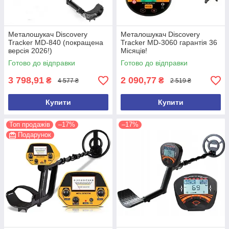
Металошукач Discovery
Металошукач Discovery
Tracker MD-840 (покращена
Tracker MD-3060 гарантія 36
версія 2026!)
Місяців!
Готово до відправки
Готово до відправки
3 798,91
2 090,77
₴
₴
4 577 ₴
2 519 ₴
Купити
Купити
Топ продажів
–17%
–17%
Подарунок