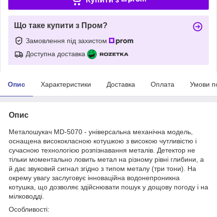
Що таке купити з Пром?
Замовлення під захистом
Доступна доставка
Опис
Характеристики
Доставка
Оплата
Умови п
Опис
Металошукач MD-5070 - універсальна механічна модель,
оснащена висококласною котушкою з високою чутливістю і
сучасною технологією розпізнавання металів. Детектор не
тільки моментально ловить метал на різному рівні глибини, а
й дає звуковий сигнал згідно з типом металу (три тони). На
окрему увагу заслуговує інноваційна водонепроникна
котушка, що дозволяє здійснювати пошук у дощову погоду і на
мілководді.
Особливості: