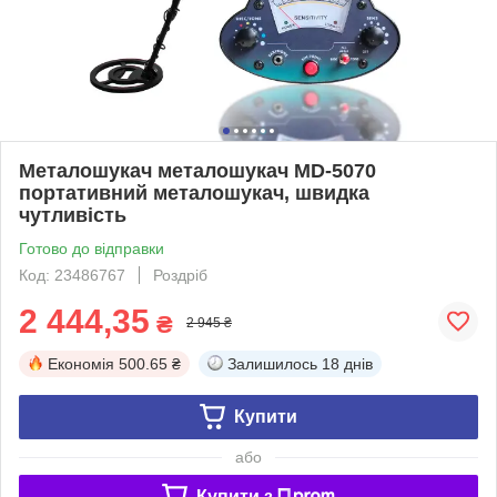
Металошукач металошукач MD-5070
портативний металошукач, швидка
чутливість
Готово до відправки
Код: 23486767
Роздріб
2 444,35
₴
2 945 ₴
Економія
500.65 ₴
Залишилось
18 днів
Купити
або
Купити з