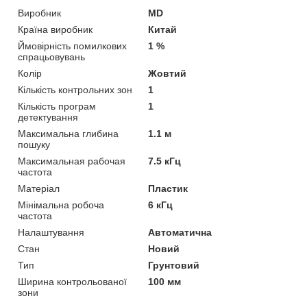
Виробник
MD
Країна виробник
Китай
Ймовірність помилкових
1 %
спрацьовувань
Колір
Жовтий
Кількість контрольних зон
1
Кількість програм
1
детектування
Максимальна глибина
1.1 м
пошуку
Максимальная рабочая
7.5 кГц
частота
Матеріал
Пластик
Мінімальна робоча
6 кГц
частота
Налаштування
Автоматична
Стан
Новий
Тип
Грунтовий
Ширина контрольованої
100 мм
зони