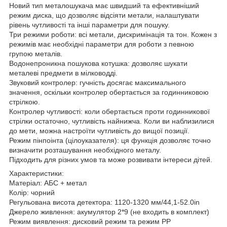
Новий тип металошукача має швидший та ефективніший
режим диска, що дозволяє відсіяти метали, налаштувати
рівень чутливості та інші параметри для пошуку.
Три режими роботи: всі метали, дискримінація та тон. Кожен з
режимів має необхідні параметри для роботи з певною
групою металів.
Водонепроникна пошукова котушка: дозволяє шукати
металеві предмети в мілководді.
Звуковий контролер: гучність досягає максимального
значення, оскільки контролер обертається за годинниковою
стрілкою.
Контролер чутливості: коли обертається проти годинникової
стрілки остаточно, чутливість найнижча. Коли ви наблизилися
до мети, можна настроїти чутливість до вищої позиції.
Режим пінпоінта (цілоуказателя): ця функція дозволяє точно
визначити розташування необхідного металу.
Підходить для різних умов та може розвивати інтереси дітей.
Характеристики:
Матеріал: АБС + метал
Колір: чорний
Регульована висота детектора: 1120-1320 мм/44,1-52.0in
Джерело живлення: акумулятор 2*9 (не входить в комплект)
Режим виявлення: дисковий режим та режим PP