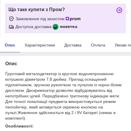
Що таке купити з Пром?
Замовлення під захистом
Доступна доставка
Опис
Характеристики
Доставка
Оплата
Умови п
Опис
Ґрунтовий металодетектор із круглою водонепроникною
котушкою діаметром 7,8 дюйма. Прилад оснащений
підлокітником, зручною рукояткою та пультом із чорно-білим
дисплеєм. Дискримінатор дозволяє відбудовуватись від
непотрібних цілей. Передбачено тритонову індикацію мети.
Для точної локалізації предмета використовується режим
пінпойнтер, який активується окремою кнопкою на
пульті.Живлення здійснюється від 2 і 9V батареї (немає в
комплекті).
Особливості: