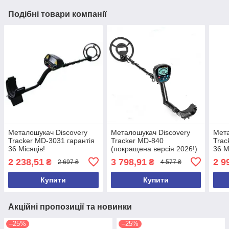
Подібні товари компанії
Металошукач Discovery
Металошукач Discovery
Мета
Tracker MD-3031 гарантія
Tracker MD-840
Trac
36 Місяців!
(покращена версія 2026!)
36 М
2 238,51
3 798,91
2 9
₴
₴
2 697 ₴
4 577 ₴
Купити
Купити
Акційні пропозиції та новинки
–25%
–25%