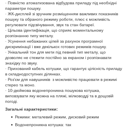
· Повністю атоматизована відбудова приладу під необхідні
параметри пошуку.
· ЖК-дисплей зі зручним розміщенням важливих показників
пошуку та обраного режиму роботи, плюс є можливість
регулювати підсвічування, звук та стан батареї.
· Цільова ідентифікація, що сприяє моментальному
розпізнанню типу металу.
· Усунення небажаних цілей за рахунок програмної
дискримінації і вже декількох готових режимів пошуку.
· Унікальний тон для мети під певний тип металу, що
дозволяє не стежити постійно за екраном і розпізнавати
знахідку по звуку.
· Прихований кабель котушки, що гарантує цілісність приладу
в складнодоступних ділянках.
· Роз'єм для навушників з можливістю працювати в режимі
стерео та моно.
· 10-дюймова водонепроникна пошукова котушка,
виповзувати яку можна на пляжі, мілководді та в дощовій
погоді.
Загальні характеристики:
Режими: металевий режим, дисковий режим
Водонепроникна котушка: так