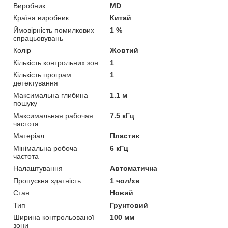
Виробник
MD
Країна виробник
Китай
Ймовірність помилкових
1 %
спрацьовувань
Колір
Жовтий
Кількість контрольних зон
1
Кількість програм
1
детектування
Максимальна глибина
1.1 м
пошуку
Максимальная рабочая
7.5 кГц
частота
Матеріал
Пластик
Мінімальна робоча
6 кГц
частота
Налаштування
Автоматична
Пропускна здатність
1 чол/хв
Стан
Новий
Тип
Грунтовий
Ширина контрольованої
100 мм
зони