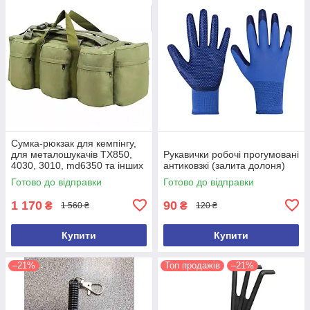
Сумка-рюкзак для кемпінгу,
для металошукачів TX850,
Рукавички робочі прогумовані
4030, 3010, md6350 та інших
антиковзкі (залита долоня)
(ємність 100 л)
Готово до відправки
Готово до відправки
1 170
90
₴
₴
1 560 ₴
120 ₴
Купити
Купити
–21%
Топ продажів
–21%