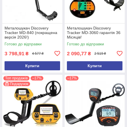
Металошукач Discovery
Металошукач Discovery
Tracker MD-840 (покращена
Tracker MD-3060 гарантія 36
версія 2026!)
Місяців!
Готово до відправки
Готово до відправки
3 798,91
2 090,77
₴
₴
4 577 ₴
2 519 ₴
Купити
Купити
Топ продажів
–17%
–17%
Подарунок