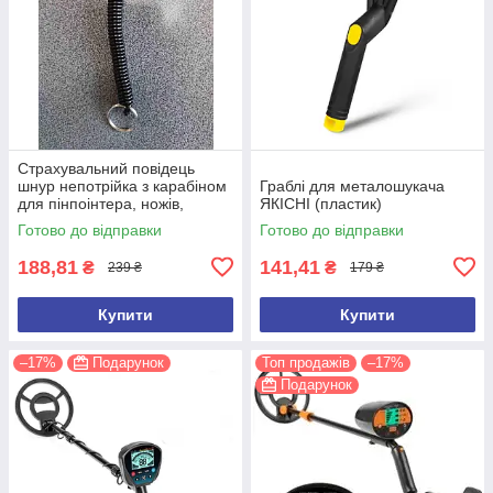
Страхувальний повідець
шнур непотрійка з карабіном
Граблі для металошукача
для пінпоінтера, ножів,
ЯКІСНІ (пластик)
ліхтарів, рацій, ключів
Готово до відправки
Готово до відправки
188,81
141,41
₴
₴
239 ₴
179 ₴
Купити
Купити
–17%
Подарунок
Топ продажів
–17%
Подарунок