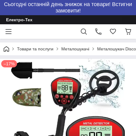
Сьогодні останній день знижок на товари! Встигни
замовити!
Електро-Тех
Товари та послуги
Металошукачі
Металошукач Discov
–17%