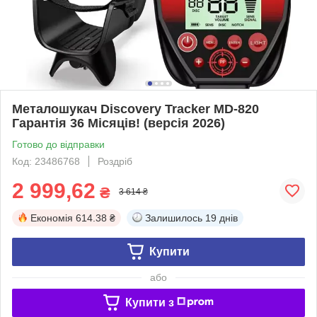
Металошукач Discovery Tracker MD-820
Гарантія 36 Місяців! (версія 2026)
Готово до відправки
Код: 23486768
Роздріб
2 999,62
₴
3 614 ₴
Економія
614.38 ₴
Залишилось
19 днів
Купити
або
Купити з