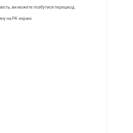
вість, ви можете позбутися перешкод.
ну на РК-екрані.