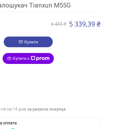
лошукач Tianxun M55G
5 339,39 ₴
6 433 ₴
Купити
Купити з
3
тягом 14 днів
за рахунок покупця