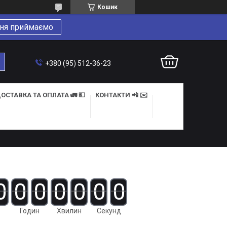
Кошик
ня приймаємо
+380 (95) 512-36-23
ОСТАВКА ТА ОПЛАТА 🚛 💵
КОНТАКТИ 📲 ✉️
0
0
0
0
0
0
0
Годин
Хвилин
Секунд