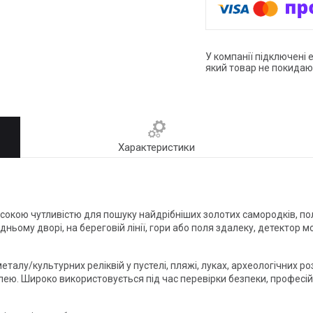
У компанії підключені 
який товар не покидаю
Характеристики
окою чутливістю для пошуку найдрібніших золотих самородків, полю
дньому дворі, на береговій лінії, гори або поля здалеку, детектор 
талу/культурних реліквій у пустелі, пляжі, луках, археологічних р
ею. Широко використовується під час перевірки безпеки, професійн