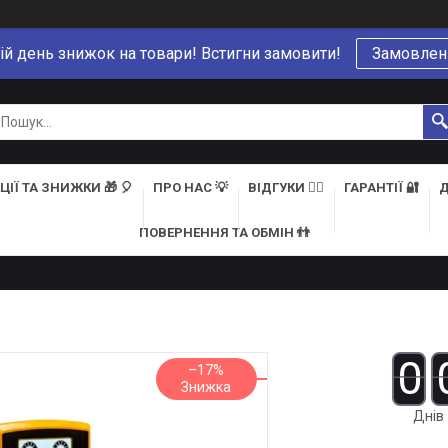
ій день знижок на товари! Встигни замовити!
Замовлен
ЦІЇ ТА ЗНИЖКИ 🎁 🎈
ПРО НАС 💡
ВІДГУКИ 👍🏻
ГАРАНТІЇ 🔐
Д
ПОВЕРНЕННЯ ТА ОБМІН 👬
0
–17%
Днів