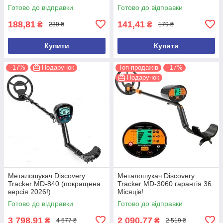
ліхтарів, рацій, ключів
Готово до відправки
Готово до відправки
188,81
141,41
₴
₴
239 ₴
179 ₴
Купити
Купити
–17%
Подарунок
Топ продажів
–17%
Подарунок
Металошукач Discovery
Металошукач Discovery
Tracker MD-840 (покращена
Tracker MD-3060 гарантія 36
версія 2026!)
Місяців!
Готово до відправки
Готово до відправки
3 798,91
2 090,77
₴
₴
4 577 ₴
2 519 ₴