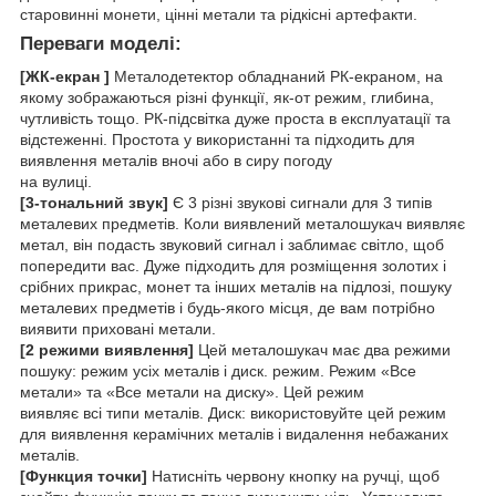
старовинні монети, цінні метали та рідкісні артефакти.
Переваги моделі:
[ЖК-екран ]
Металодетектор обладнаний РК-екраном, на
якому зображаються різні функції, як-от режим, глибина,
чутливість тощо. РК-підсвітка дуже проста в експлуатації та
відстеженні. Простота у використанні та підходить для
виявлення металів вночі або в сиру погоду
на вулиці.
[3-тональний звук]
Є 3 різні звукові сигнали для 3 типів
металевих предметів. Коли виявлений металошукач виявляє
метал, він подасть звуковий сигнал і заблимає світло, щоб
попередити вас. Дуже підходить для розміщення золотих і
срібних прикрас, монет та інших металів на підлозі, пошуку
металевих предметів і будь-якого місця, де вам потрібно
виявити приховані метали.
[2 режими виявлення]
Цей металошукач має два режими
пошуку: режим усіх металів і диск. режим. Режим «Все
метали» та «Все метали на диску». Цей режим
виявляє всі типи металів. Диск: використовуйте цей режим
для виявлення керамічних металів і видалення небажаних
металів.
[Функция точки]
Натисніть червону кнопку на ручці, щоб