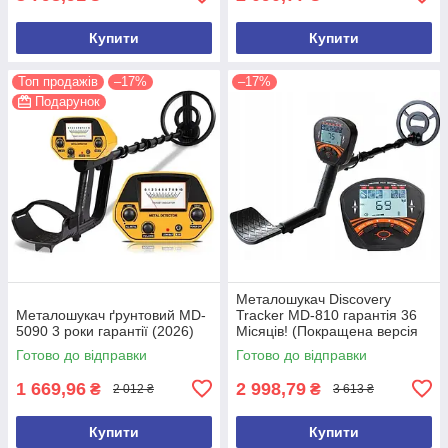
Купити
Купити
Топ продажів
–17%
–17%
Подарунок
Металошукач Discovery
Металошукач ґрунтовий MD-
Tracker MD-810 гарантія 36
5090 3 роки гарантії (2026)
Місяців! (Покращена версія
2026 року)
Готово до відправки
Готово до відправки
1 669,96
2 998,79
₴
₴
2 012 ₴
3 613 ₴
Купити
Купити