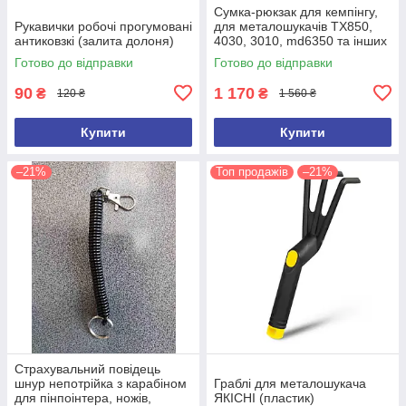
Сумка-рюкзак для кемпінгу,
Рукавички робочі прогумовані
для металошукачів TX850,
антиковзкі (залита долоня)
4030, 3010, md6350 та інших
(ємність 100 л)
Готово до відправки
Готово до відправки
90
1 170
₴
₴
120 ₴
1 560 ₴
Купити
Купити
–21%
Топ продажів
–21%
Страхувальний повідець
шнур непотрійка з карабіном
Граблі для металошукача
для пінпоінтера, ножів,
ЯКІСНІ (пластик)