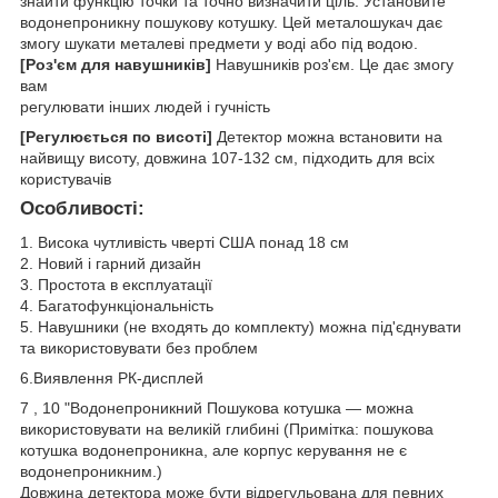
знайти функцію точки та точно визначити ціль. Установите
водонепроникну пошукову котушку. Цей металошукач дає
змогу шукати металеві предмети у воді або під водою.
[Роз'єм для навушників]
Навушників роз'єм. Це дає змогу
вам
регулювати інших людей і гучність
[Регулюється по висоті]
Детектор можна встановити на
найвищу висоту, довжина 107-132 см, підходить для всіх
користувачів
Особливості:
1. Висока чутливість чверті США понад 18 см
2. Новий і гарний дизайн
3. Простота в експлуатації
4. Багатофункціональність
5. Навушники (не входять до комплекту) можна під'єднувати
та використовувати без проблем
6.Виявлення РК-дисплей
7 , 10 "Водонепроникний Пошукова котушка — можна
використовувати на великій глибині (Примітка: пошукова
котушка водонепроникна, але корпус керування не є
водонепроникним.)
Довжина детектора може бути відрегульована для певних