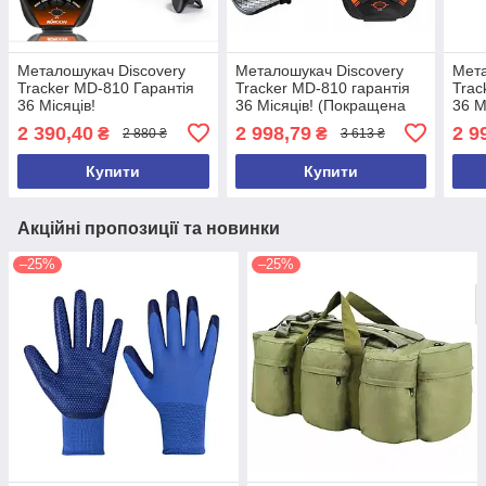
Металошукач Discovery
Металошукач Discovery
Мета
Tracker MD-810 Гарантія
Tracker MD-810 гарантія
Trac
36 Місяців!
36 Місяців! (Покращена
36 М
версія 2026 року)
2 390,40
2 998,79
2 9
₴
₴
2 880 ₴
3 613 ₴
Купити
Купити
Акційні пропозиції та новинки
–25%
–25%