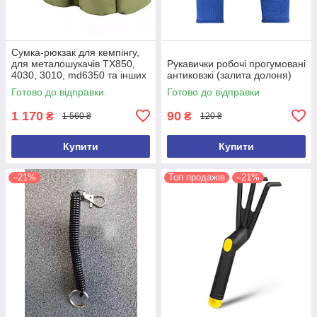
Сумка-рюкзак для кемпінгу,
для металошукачів TX850,
Рукавички робочі прогумовані
4030, 3010, md6350 та інших
антиковзкі (залита долоня)
(ємність 100 л)
Готово до відправки
Готово до відправки
1 170
90
₴
₴
1 560 ₴
120 ₴
Купити
Купити
–21%
Топ продажів
–21%