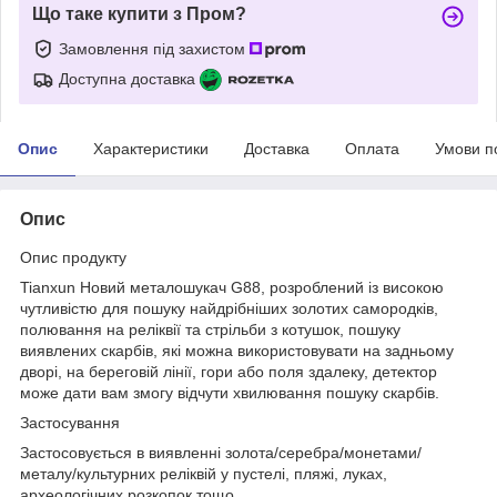
Що таке купити з Пром?
Замовлення під захистом
Доступна доставка
Опис
Характеристики
Доставка
Оплата
Умови п
Опис
Опис продукту
Tianxun Новий металошукач G88, розроблений із високою
чутливістю для пошуку найдрібніших золотих самородків,
полювання на реліквії та стрільби з котушок, пошуку
виявлених скарбів, які можна використовувати на задньому
дворі, на береговій лінії, гори або поля здалеку, детектор
може дати вам змогу відчути хвилювання пошуку скарбів.
Застосування
Застосовується в виявленні золота/серебра/монетами/
металу/культурних реліквій у пустелі, пляжі, луках,
археологічних розкопок тощо.