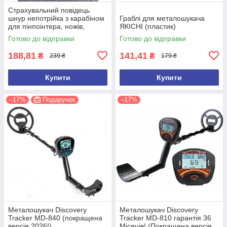
Страхувальний повідець
шнур непотрійка з карабіном
Граблі для металошукача
для пінпоінтера, ножів,
ЯКІСНІ (пластик)
ліхтарів, рацій, ключів
Готово до відправки
Готово до відправки
188,81
141,41
₴
₴
239 ₴
179 ₴
Купити
Купити
–17%
Подарунок
–17%
Металошукач Discovery
Металошукач Discovery
Tracker MD-840 (покращена
Tracker MD-810 гарантія 36
версія 2026!)
Місяців! (Покращена версія