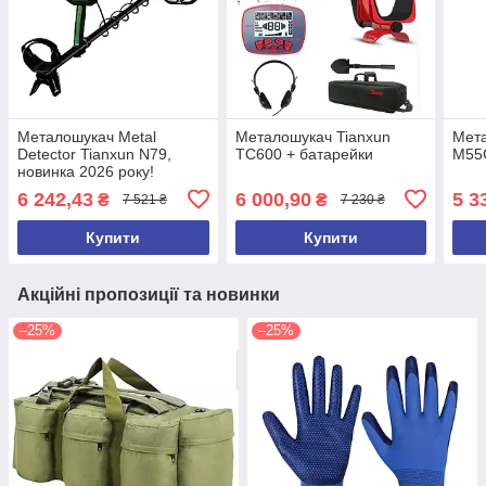
Металошукач Metal
Металошукач Tianxun
Мета
Detector Tianxun N79,
TC600 + батарейки
M55
новинка 2026 року!
6 242,43
6 000,90
5 3
₴
₴
7 521 ₴
7 230 ₴
Купити
Купити
Акційні пропозиції та новинки
–25%
–25%