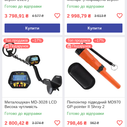
2026 року)
Готово до відправки
Готово до відправки
3 798,91
2 998,79
₴
₴
4 577 ₴
3 613 ₴
Купити
Купити
Топ продажів
–17%
Топ продажів
–17%
Подарунок
Подарунок
Металошукач MD-3028 LCD
Пінпоінтер підводний MD970
Висока чутливість
GP-pointer II Shrxy 2
Готово до відправки
Готово до відправки
2 800,42
798,46
₴
₴
3 374 ₴
962 ₴