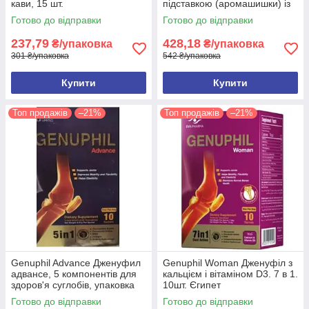
кави, 15 шт.
підставкою (аромашишки) із
запахом кави, 10 шт.
Готово до відправки
Готово до відправки
237,79
428,18
₴/упаковка
₴/упаковка
301 ₴/упаковка
542 ₴/упаковка
Купити
Купити
Топ продажів
–21%
Топ продажів
–21%
Genuphil Advance Дженуфил
Genuphil Woman Дженуфіл з
адвансе, 5 компонентів для
кальцієм і вітаміном D3. 7 в 1.
здоров'я суглобів, упаковка
10шт. Єгипет
10саше Єгипет
Готово до відправки
Готово до відправки