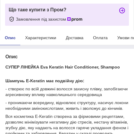
Що таке купити з Пром?
Замовлення під захистом
Опис
Характеристики
Доставка
Оплата
Умови п
Опис
СУПЕР ЛІНЕЙКА Eva Keratin Hair Conditioner, Shampoo
Шампунь E-Keratin має подвійну дію:
- створює по всій довжині волосся захисну плівку, запобігаючи
агресивному впливу навколишнього середовища
- проникаючи всередину, відновлює структуру, насичує локони
необхідними амінокислотами, живить і зволожує до кінчиків.
Вся косметика E-Keratin створена за фірмовими рецептами,
дозволяє мінімізувати негативну дію стресів, нестачу вітамінів,
згубну дію, яку надають на волосся гаряче укладання феном і
плойками та забарвлення. Кератин у складі проводить