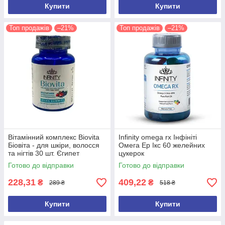
Купити
Купити
Топ продажів
–21%
Топ продажів
–21%
Вітамінний комплекс Biovita
Infinity omega rx Інфініті
Біовіта - для шкіри, волосся
Омега Ер Ікс 60 желейних
та нігтів 30 шт. Єгипет
цукерок
Оригінал
Готово до відправки
Готово до відправки
228,31
409,22
₴
₴
289 ₴
518 ₴
Купити
Купити