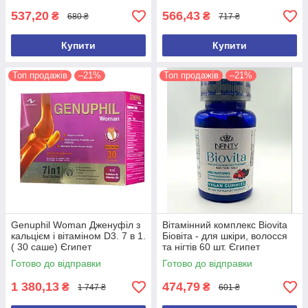
537,20
566,43
₴
₴
680 ₴
717 ₴
Купити
Купити
Топ продажів
–21%
Топ продажів
–21%
Genuphil Woman Дженуфіл з
Вітамінний комплекс Biovita
кальцієм і вітаміном D3. 7 в 1.
Біовіта - для шкіри, волосся
( 30 саше) Єгипет
та нігтів 60 шт. Єгипет
Оригінал
Готово до відправки
Готово до відправки
1 380,13
474,79
₴
₴
1 747 ₴
601 ₴