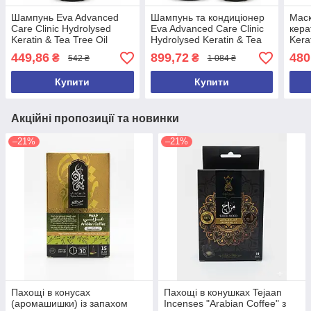
Шампунь Eva Advanced
Шампунь та кондиціонер
Маск
Care Clinic Hydrolysed
Eva Advanced Care Clinic
кера
Keratin & Tea Tree Oil
Hydrolysed Keratin & Tea
Kera
Intensive Repair Anti-
Tree Oil Intensive Repair
Відн
449,86
899,72
480
₴
₴
542 ₴
1 084 ₴
Dandruff 230 мл Єгипет
Anti-Dandruff 230 мл
200 
Єгипет
Купити
Купити
Акційні пропозиції та новинки
–21%
–21%
Пахощі в конусах
Пахощі в конушках Tejaan
(аромашишки) із запахом
Incenses "Arabian Coffee" з