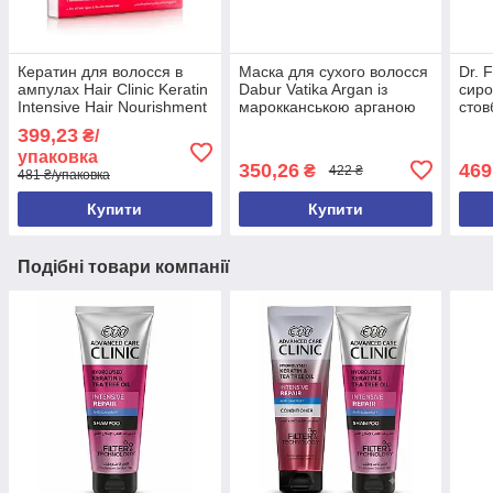
Кератин для волосся в
Маска для сухого волосся
Dr. 
ампулах Hair Clinic Keratin
Dabur Vatika Argan із
сиро
Intensive Hair Nourishment
марокканською арганою
стов
Ampoules
225 мл
ампу
399,23
₴/
упаковка
350,26
469
₴
422 ₴
481 ₴/упаковка
Купити
Купити
Подібні товари компанії