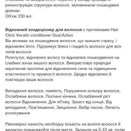
реконструкцію структури волосся, заповнюючи пошкоджені
ділянки.
Об'єм 230 мл.
Відновний кондиціонер для волосся
с протеинами Hair
Clinic Keratin conditioner Dual Action
Він впливає на пошкоджене волосся, що зазнало стресу, і
відновлює його. Підтримує блиск і гладкість волосся для всіх
типів волосся
Розплутує, відновлює вологу та відновлює пошкодження на
слабких зонах вашого волосся. Використовує природні
кератинові протеїни для відновлення сили та підвищення
еластичності та пружності волосся. Щедро відновлює й
пом'якшує ваше волосся.
Випадання волосся, ламкість, Порушення кольору волосся,
Ослаблене волосся, Посічені кінчики, Ослаблений ріст
волосся Відновлення, Для об'єму, Захист від сонця, Від
випадання, Пом'якшення, Зміцнення, Вибір пасом, Легкість
розчісування
Рівномірно нанесіть необхідну кількість на вологе волосся й
акуратно помасажуйте після миття. Залиште на 5-10 хв, потім