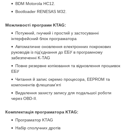
BDM Motorola HC12.
Bootloader RENESAS M32.
Можливості програми KTAG:
Потужний, гнучкий і простий у застосуванні
інтерфейсний блок програматора
Автоматичне оновлення електронних покрокових
руководів із під'єднання до ЕБУ в програмному
забезпеченні K-TAG
Повне резервне копіювання та відновлення прошивок
ЕБУ
Читання й запис окремо процесора, EEPROM та
компонентів флешпам'яті
Видалення захисту запису для подальшої роботи
через OBD-II.
Комплектація програматора KTAG:
Програматор KTAG
Набір сполучних дротів