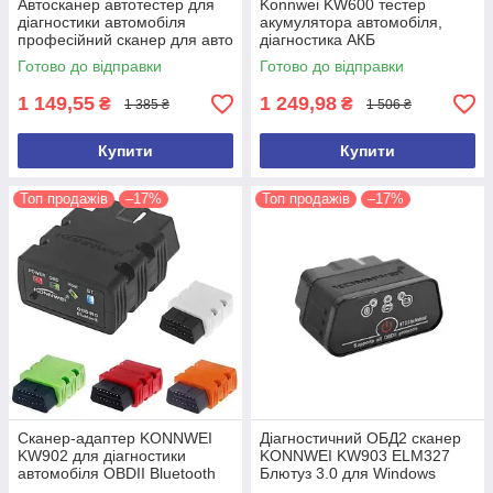
Автосканер автотестер для
Konnwei KW600 тестер
діагностики автомобіля
акумулятора автомобіля,
професійний сканер для авто
діагностика АКБ
OBDII/EOBD Konnwei KW808
Акумуляторний тестер
Готово до відправки
Готово до відправки
1 149,55
1 249,98
₴
₴
1 385 ₴
1 506 ₴
Купити
Купити
Топ продажів
–17%
Топ продажів
–17%
Сканер-адаптер KONNWEI
Діагностичний ОБД2 сканер
KW902 для діагностики
KONNWEI KW903 ELM327
автомобіля OBDII Bluetooth
Блютуз 3.0 для Windows
3.0 Автосканер автотестер
Android IOS Автосканер