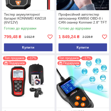
Тестер акумуляторної
Професійний автотестер
батареї KONNWEI KW218
автосканер KW850 OBD-II і
(6V/12V)
CAN сканер Konnwei 2.8" TFT
друк ПК 2.8" TF
Готово до відправки
Готово до відправки
799,48
1 849,24
₴
₴
1 012 ₴
2 228 ₴
Купити
Купити
Топ продажів
–17%
Топ продажів
–17%
Подарунок
Подарунок