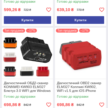
Готово до відправки
Готово до відправки
ELM327
ELM327
599,26
639,10
₴
₴
722 ₴
770 ₴
Купити
Купити
Топ продажів
–17%
Топ продажів
–17%
Діагностичний ОБД2-сканер
Діагностичний OBD2 сканер
KONNWEI KW903 ELM327
ELM327 Konnwei KW902,
Блютуз 3.0 WIFI для Windows
WiFi v1.5 для iOS iPhone
Android IOS Автосканер
Автосканер автотестер
Готово до відправки
Готово до відправки
ELM327
ELM327
698,86
698,86
₴
₴
842 ₴
842 ₴