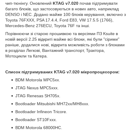
чип-тюнінгу. Оновлений
KTAG v7.020
почав підтримувати
багато блоків, що застосовуються в нових авто, наприклад
DENSO і NEC. Додано майже 100 блоків керування, включно з
Toyota 76FXXX, PSA 17.4.4, Ford E83, VW 17.5.5 (1766),
Mercedes-Benz 276ECU, Toyota 76F та інші.
Порівнюючи зі старою прошивкою та версіями ПЗ Ksuite в
новій версії 2.25 відкриті майже всі блоки, які були "сірими"
раніше, додалися нові, відкрита можливість роботи з блоками
в розділах Легкові, Вантажний транспорт, Трактора,
Мотоцикли та Катера.
Список підтримуваних KTAG v7.020 мікропроцесором:
BDM Motorola MPC5xx.
JTAG Nexus MPC5xxx.
JTAG Renesas SH705x.
Bootloader Mitsubishi MH72xx/MH8xxx.
Bootloader Infineon Tricore.
Bootloader ST10Fxxx.
BDM Motorola 68000HC.