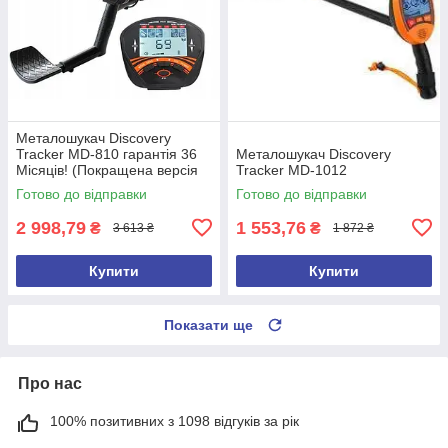
Металошукач Discovery
Tracker MD-810 гарантія 36
Металошукач Discovery
Місяців! (Покращена версія
Tracker MD-1012
2026 року)
Готово до відправки
Готово до відправки
2 998,79
1 553,76
₴
₴
3 613 ₴
1 872 ₴
Купити
Купити
Показати ще
Про нас
100% позитивних з 1098 відгуків за рік