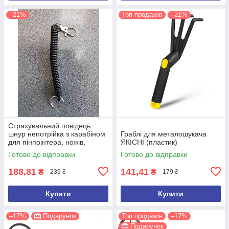
–21%
Топ продажів
–21%
Страхувальний повідець
шнур непотрійка з карабіном
Граблі для металошукача
для пінпоінтера, ножів,
ЯКІСНІ (пластик)
ліхтарів, рацій, ключів
Готово до відправки
Готово до відправки
188,81
141,41
₴
₴
239 ₴
179 ₴
Купити
Купити
–17%
Подарунок
Топ продажів
–17%
Подарунок