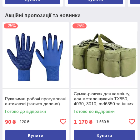
Акційні пропозиції та новинки
–25%
–25%
Сумка-рюкзак для кемпінгу,
Рукавички робочі прогумовані
для металошукачів TX850,
антиковзкі (залита долоня)
4030, 3010, md6350 та інших
(ємність 100 л)
Готово до відправки
Готово до відправки
90
1 170
₴
₴
120 ₴
1 560 ₴
Купити
Купити