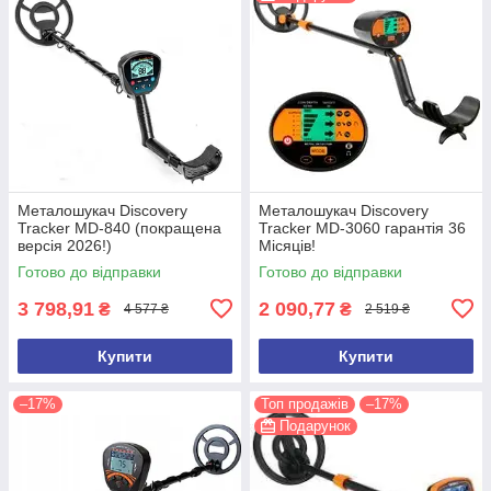
Металошукач Discovery
Металошукач Discovery
Tracker MD-840 (покращена
Tracker MD-3060 гарантія 36
версія 2026!)
Місяців!
Готово до відправки
Готово до відправки
3 798,91
2 090,77
₴
₴
4 577 ₴
2 519 ₴
Купити
Купити
–17%
Топ продажів
–17%
Подарунок