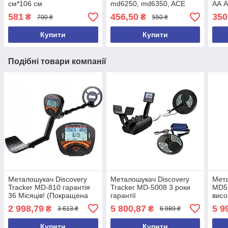
см*106 см
md6250, md6350, ACE
АА A
250, ACE 350, ACE250,
md30
581
456,50
350
₴
₴
700 ₴
550 ₴
ACE350, GARRET 2026 рік
md6
Купити
Купити
Подібні товари компанії
Металошукач Discovery
Металошукач Discovery
Мета
Tracker MD-810 гарантія
Tracker MD-5008 3 роки
MD5
36 Місяців! (Покращена
гарантії
висо
версія 2026 року)
3 ро
2 998,79
5 800,87
5 9
₴
₴
3 613 ₴
6 989 ₴
Купити
Купити