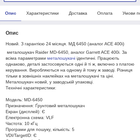
Опис
Характеристики
Доставка
Оплата
Умови п
Опис
Новий. З гарантією 24 місяця. МД 6450 (аналог ACE 400i)
металошукач Raider MD-6450, аналог Garrett ACE 400i. За
всіма параметрами
металошукачі
ідентичні. Працюють
однаково, деталі застосовуються одні й ті ж, включно з платою
керування. Виробляються на одному й тому ж заводі. Різниця
тільки в зовнішніх наклейках на металошукачі та ціні.
Металошукач новий, у заводській упаковці.
Технічні характеристики:
Модель: MD-6450
Призначення: Ґрунтовий металошукач
Екран (дисплей): Є
Електронна схема: VLF
Частота: 10 кГц
Програми для пошуку, кількість: 5
VDI/TargetID: Є