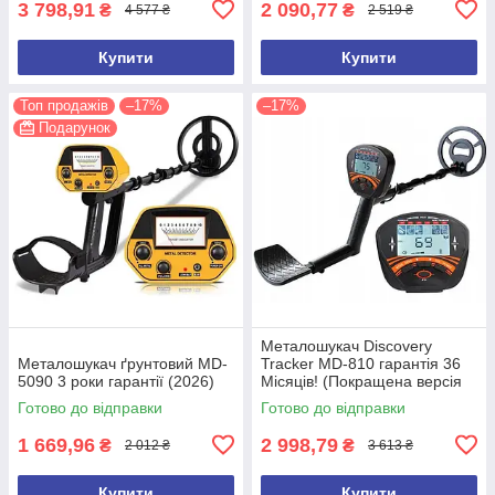
3 798,91
2 090,77
₴
₴
4 577 ₴
2 519 ₴
Купити
Купити
Топ продажів
–17%
–17%
Подарунок
Металошукач Discovery
Металошукач ґрунтовий MD-
Tracker MD-810 гарантія 36
5090 3 роки гарантії (2026)
Місяців! (Покращена версія
2026 року)
Готово до відправки
Готово до відправки
1 669,96
2 998,79
₴
₴
2 012 ₴
3 613 ₴
Купити
Купити