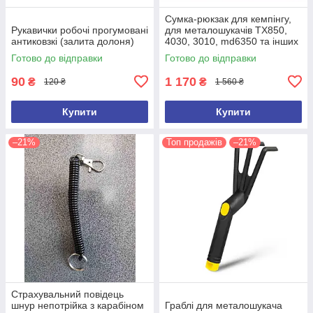
Сумка-рюкзак для кемпінгу,
Рукавички робочі прогумовані
для металошукачів TX850,
антиковзкі (залита долоня)
4030, 3010, md6350 та інших
(ємність 100 л)
Готово до відправки
Готово до відправки
90
1 170
₴
₴
120 ₴
1 560 ₴
Купити
Купити
–21%
Топ продажів
–21%
Страхувальний повідець
шнур непотрійка з карабіном
Граблі для металошукача