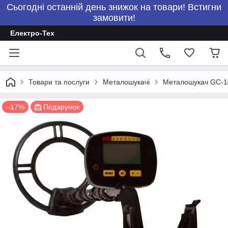
Сьогодні останній день знижок на товари! Встигни
замовити!
Електро-Тех
Товари та послуги
Металошукачі
Металошукач GC-1
–17%
Подарунок