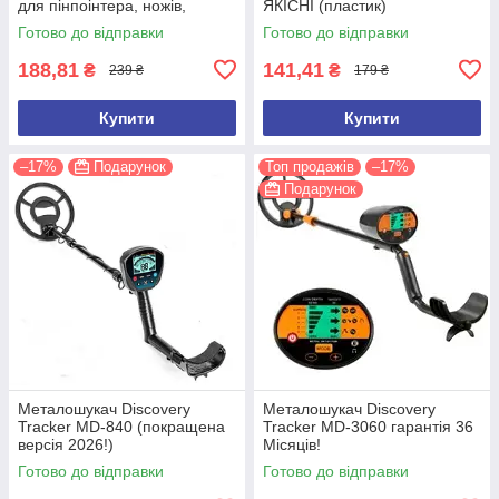
для пінпоінтера, ножів,
ЯКІСНІ (пластик)
ліхтарів, рацій, ключів
Готово до відправки
Готово до відправки
188,81
141,41
₴
₴
239 ₴
179 ₴
Купити
Купити
–17%
Подарунок
Топ продажів
–17%
Подарунок
Металошукач Discovery
Металошукач Discovery
Tracker MD-840 (покращена
Tracker MD-3060 гарантія 36
версія 2026!)
Місяців!
Готово до відправки
Готово до відправки