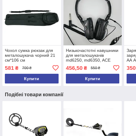
Чохол сумка рюкзак для
Низькочастотні навушники
Заря
металошукача чорний 21
для металошукачів
заря
см*106 см
md6250, md6350, ACE
АА A
250, ACE 350, ACE250,
md30
581
456,50
350
₴
₴
700 ₴
550 ₴
ACE350, GARRET 2026 рік
md6
Купити
Купити
Подібні товари компанії