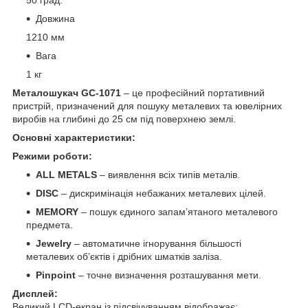
Довжина
1210 мм
Вага
1 кг
Металошукач GC-1071
– це професійний портативний
пристрій, призначений для пошуку металевих та ювелірних
виробів на глибині до 25 см під поверхнею землі.
Основні характеристики:
Режими роботи:
ALL METALS
– виявлення всіх типів металів.
DISC
– дискримінація небажаних металевих цілей.
MEMORY
– пошук єдиного запам’ятаного металевого
предмета.
Jewelry
– автоматичне ігнорування більшості
металевих об’єктів і дрібних шматків заліза.
Pinpoint
– точне визначення розташування мети.
Дисплей:
Великий LCD-екран із підсвічуванням відображає: