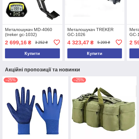
Металошукач MD-4060
Металошукач TREKER
Мет
(treker gc-1032)
GC-1026
GC-
2 699,16
4 323,47
2 5
₴
₴
3 252 ₴
5 209 ₴
Купити
Купити
Акційні пропозиції та новинки
–25%
–25%