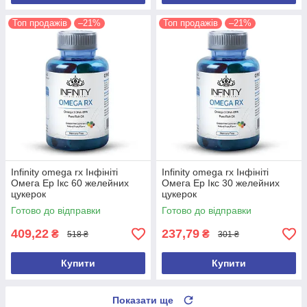
Топ продажів
–21%
Топ продажів
–21%
Infinity omega rx Інфініті
Infinity omega rx Інфініті
Омега Ер Ікс 60 желейних
Омега Ер Ікс 30 желейних
цукерок
цукерок
Готово до відправки
Готово до відправки
409,22
237,79
₴
₴
518 ₴
301 ₴
Купити
Купити
Показати ще