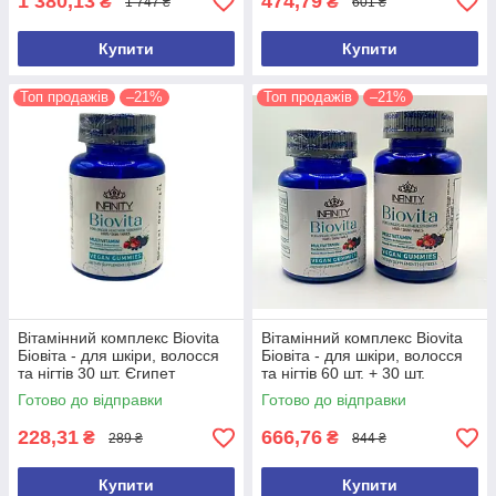
1 380,13
474,79
₴
₴
1 747 ₴
601 ₴
Купити
Купити
Топ продажів
–21%
Топ продажів
–21%
Вітамінний комплекс Biovita
Вітамінний комплекс Biovita
Біовіта - для шкіри, волосся
Біовіта - для шкіри, волосся
та нігтів 30 шт. Єгипет
та нігтів 60 шт. + 30 шт.
Оригінал
Єгипет Оригінал
Готово до відправки
Готово до відправки
228,31
666,76
₴
₴
289 ₴
844 ₴
Купити
Купити