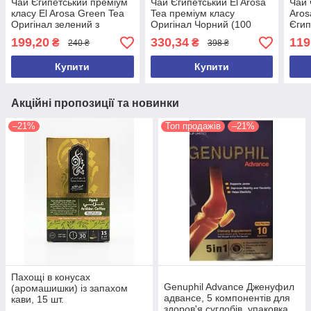
Чай Єгипетський преміум
Чай Єгипетський El Arosa
Чай 
класу El Arosa Green Tea
Tea преміум класу
Aros
Оригінал зелений з
Оригінал Чорний (100
Єгип
м'ятою Al Arosa з Єгипту
пакетиків)
199,20
330,34
119
₴
₴
240 ₴
398 ₴
(25 пакетиків)
Купити
Купити
Акційні пропозиції та новинки
–21%
Топ продажів
–21%
Пахощі в конусах
Genuphil Advance Дженуфил
(аромашишки) із запахом
адвансе, 5 компонентів для
кави, 15 шт.
здоров'я суглобів, упаковка