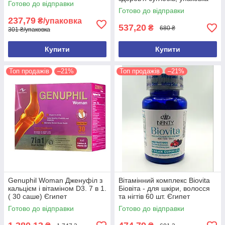
Готово до відправки
10саше Єгипет
Готово до відправки
237,79
₴/упаковка
537,20
₴
680 ₴
301 ₴/упаковка
Купити
Купити
Топ продажів
–21%
Топ продажів
–21%
Genuphil Woman Дженуфіл з
Вітамінний комплекс Biovita
кальцієм і вітаміном D3. 7 в 1.
Біовіта - для шкіри, волосся
( 30 саше) Єгипет
та нігтів 60 шт. Єгипет
Оригінал
Готово до відправки
Готово до відправки