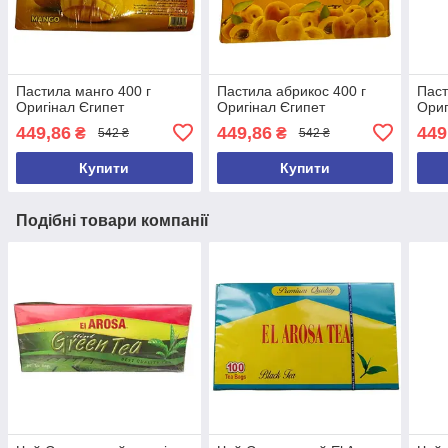
Пастила манго 400 г
Пастила абрикос 400 г
Паст
Оригінал Єгипет
Оригінал Єгипет
Ориг
449,86
449,86
449
₴
₴
542 ₴
542 ₴
Купити
Купити
Подібні товари компанії