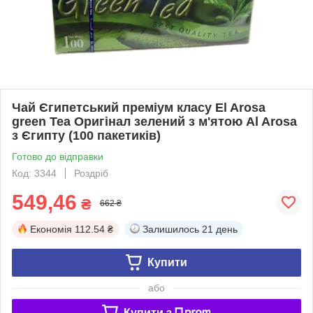
Чай Єгипетський преміум класу El Arosa
green Tea Оригінал зелений з м'ятою Al Arosa
з Єгипту (100 пакетиків)
Готово до відправки
Код: 3344
Роздріб
549,46
₴
662 ₴
Економія
112.54 ₴
Залишилось
21 день
Купити
або
Купити з