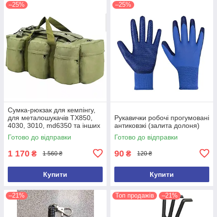
–25%
–25%
Сумка-рюкзак для кемпінгу,
для металошукачів TX850,
Рукавички робочі прогумовані
4030, 3010, md6350 та інших
антиковзкі (залита долоня)
(ємність 100 л)
Готово до відправки
Готово до відправки
1 170
90
₴
₴
1 560 ₴
120 ₴
Купити
Купити
–21%
Топ продажів
–21%