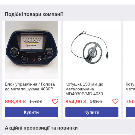
Подібні товари компанії
Блок управління / Голова
Котушка 190 мм до
Коту
до металошукача 4030P
металошукача
мет
MD4030P/MD 4030
898,89
854,90
750
₴
₴
1 083 ₴
1 030 ₴
Купити
Купити
Акційні пропозиції та новинки