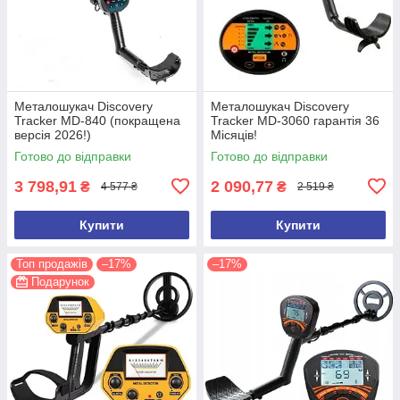
Металошукач Discovery
Металошукач Discovery
Tracker MD-840 (покращена
Tracker MD-3060 гарантія 36
версія 2026!)
Місяців!
Готово до відправки
Готово до відправки
3 798,91
2 090,77
₴
₴
4 577 ₴
2 519 ₴
Купити
Купити
Топ продажів
–17%
–17%
Подарунок