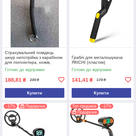
Страхувальний повідець
шнур непотрійка з карабіном
Граблі для металошукача
для пінпоінтера, ножів,
ЯКІСНІ (пластик)
ліхтарів, рацій, ключів
Готово до відправки
Готово до відправки
188,81
141,41
₴
₴
239 ₴
179 ₴
Купити
Купити
–17%
Подарунок
Топ продажів
–17%
Подарунок