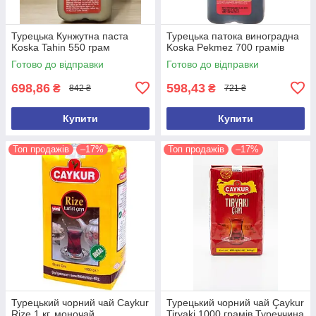
Турецька Кунжутна паста
Турецька патока виноградна
Koska Tahin 550 грам
Koska Pekmez 700 грамів
Готово до відправки
Готово до відправки
698,86
598,43
₴
₴
842 ₴
721 ₴
Купити
Купити
Топ продажів
–17%
Топ продажів
–17%
Турецький чорний чай Caykur
Турецький чорний чай Çaykur
Rize 1 кг, моночай,
Tiryaki 1000 грамів Туреччина