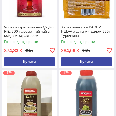
Чорний турецький чай Çaykur
Халва кунжутна BADEMLI
Filiz 500 г ароматний чай зі
HELVA з цілім мигдалем 350г
східним характером
Туреччина
Готово до відправки
Готово до відправки
374,33
284,69
₴
₴
451 ₴
343 ₴
Купити
Купити
–17%
–17%