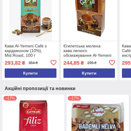
Кава Al-Yemeni Café з
Єгипетська мелена
Кава
кардамоном (10%),
кава легкого
Café
Mid.Roast, 100 г
обсмажування Al-Yemeni
екст
Café Abdel Ma'boud Light
темн
293,82
244,85
295
₴
₴
354 ₴
295 ₴
roast 100 г, Єгипет
Купити
Купити
Акційні пропозиції та новинки
–17%
–17%