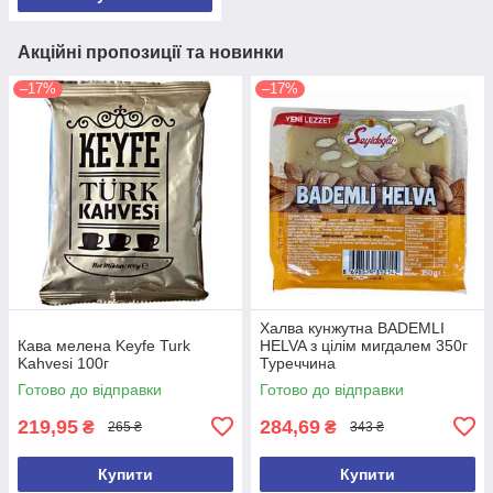
Акційні пропозиції та новинки
–17%
–17%
Халва кунжутна BADEMLI
Кава мелена Keyfe Turk
HELVA з цілім мигдалем 350г
Kahvesi 100г
Туреччина
Готово до відправки
Готово до відправки
219,95
284,69
₴
₴
265 ₴
343 ₴
Купити
Купити