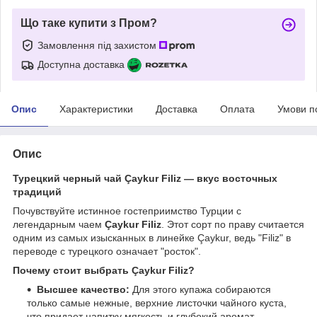
Що таке купити з Пром?
Замовлення під захистом
Доступна доставка
Опис
Характеристики
Доставка
Оплата
Умови п
Опис
Турецкий черный чай Çaykur Filiz — вкус восточных
традиций
Почувствуйте истинное гостеприимство Турции с
легендарным чаем
Çaykur Filiz
. Этот сорт по праву считается
одним из самых изысканных в линейке Çaykur, ведь "Filiz" в
переводе с турецкого означает "росток".
Почему стоит выбрать Çaykur Filiz?
Высшее качество:
Для этого купажа собираются
только самые нежные, верхние листочки чайного куста,
что придает напитку мягкость и глубокий аромат.