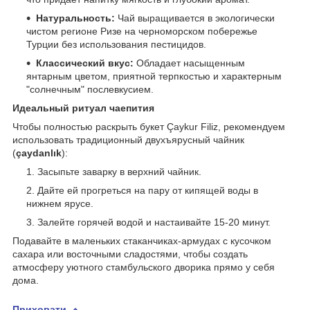
Натуральность:
Чай выращивается в экологически
чистом регионе Ризе на черноморском побережье
Турции без использования пестицидов.
Классический вкус:
Обладает насыщенным
янтарным цветом, приятной терпкостью и характерным
"солнечным" послевкусием.
Идеальный ритуал чаепития
Чтобы полностью раскрыть букет Çaykur Filiz, рекомендуем
использовать традиционный двухъярусный чайник
(
çaydanlık
):
Засыпьте заварку в верхний чайник.
Дайте ей прогреться на пару от кипящей воды в
нижнем ярусе.
Залейте горячей водой и настаивайте 15-20 минут.
Подавайте в маленьких стаканчиках-армудах с кусочком
сахара или восточными сладостями, чтобы создать
атмосферу уютного стамбульского дворика прямо у себя
дома.
Приховати