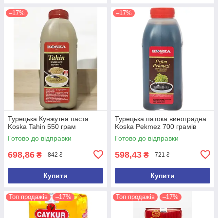
–17%
–17%
Турецька Кунжутна паста
Турецька патока виноградна
Koska Tahin 550 грам
Koska Pekmez 700 грамів
Готово до відправки
Готово до відправки
698,86
598,43
₴
₴
842 ₴
721 ₴
Купити
Купити
Топ продажів
–17%
Топ продажів
–17%