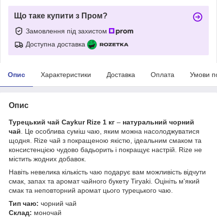
Що таке купити з Пром?
Замовлення під захистом
Доступна доставка
Опис
Характеристики
Доставка
Оплата
Умови п
Опис
Турецький чай Caykur Rize 1 кг
–
натуральний чорний
чай
. Це особлива суміш чаю, яким можна насолоджуватися
щодня. Rize чай з покращеною якістю, ідеальним смаком та
консистенцією чудово бадьорить і покращує настрій. Rize не
містить жодних добавок.
Навіть невелика кількість чаю подарує вам можливість відчути
смак, запах та аромат чайного букету Tiryaki. Оцініть м'який
смак та неповторний аромат цього турецького чаю.
Тип чаю:
чорний чай
Склад:
моночай