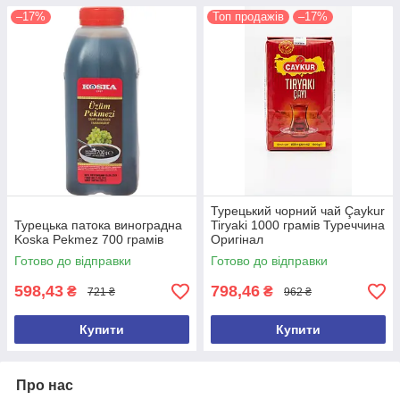
–17%
Топ продажів
–17%
Турецький чорний чай Çaykur
Турецька патока виноградна
Tiryaki 1000 грамів Туреччина
Koska Pekmez 700 грамів
Оригінал
Готово до відправки
Готово до відправки
598,43
798,46
₴
₴
721 ₴
962 ₴
Купити
Купити
Про нас