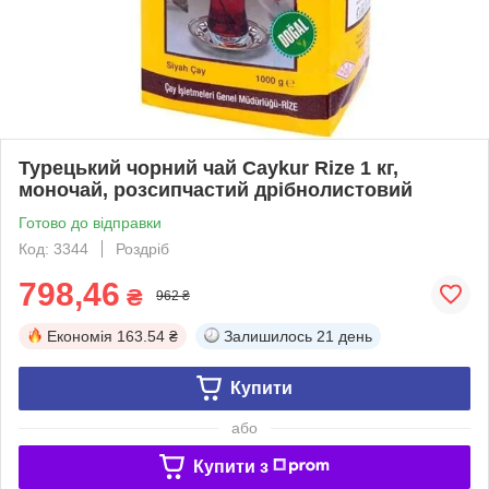
Турецький чорний чай Caykur Rize 1 кг,
моночай, розсипчастий дрібнолистовий
Готово до відправки
Код: 3344
Роздріб
798,46
₴
962 ₴
Економія
163.54 ₴
Залишилось
21 день
Купити
або
Купити з