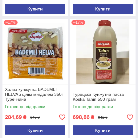
Купити
Купити
–17%
–17%
Халва кунжутна BADEMLI
HELVA з цілім мигдалем 350г
Турецька Кунжутна паста
Туреччина
Koska Tahin 550 грам
Готово до відправки
Готово до відправки
284,69
698,86
₴
₴
343 ₴
842 ₴
Купити
Купити