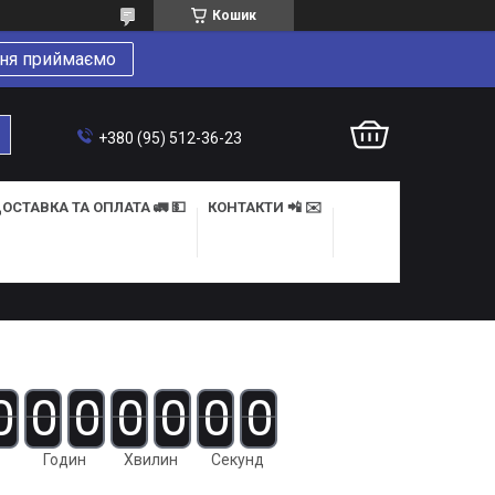
Кошик
ня приймаємо
+380 (95) 512-36-23
ОСТАВКА ТА ОПЛАТА 🚛 💵
КОНТАКТИ 📲 ✉️
0
0
0
0
0
0
0
Годин
Хвилин
Секунд