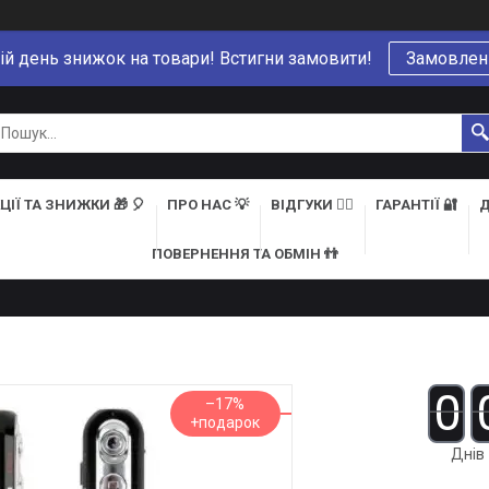
ій день знижок на товари! Встигни замовити!
Замовлен
ЦІЇ ТА ЗНИЖКИ 🎁 🎈
ПРО НАС 💡
ВІДГУКИ 👍🏻
ГАРАНТІЇ 🔐
Д
ПОВЕРНЕННЯ ТА ОБМІН 👬
0
–17%
Днів