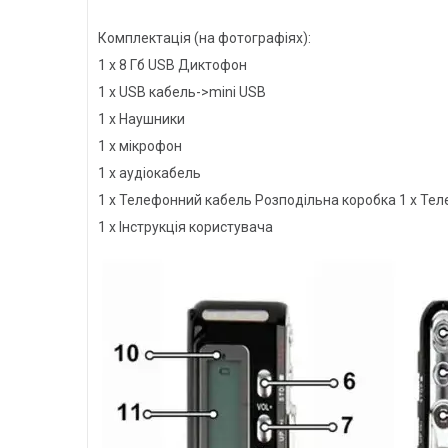
Комплектація (на фотографіях):
1 х 8 Гб USB Диктофон
1 х USB кабель->mini USB
1 х Наушники
1 х мікрофон
1 х аудіокабель
1 х Телефонний кабель Розподільна коробка 1 х Те
1 х Інструкція користувача