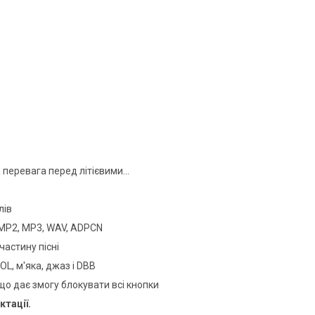
 перевага перед літієвими...
лів
 MP2, MP3, WAV, ADPCN
астину пісні
OL, м'яка, джаз і DBB
о дає змогу блокувати всі кнопки
ктації.