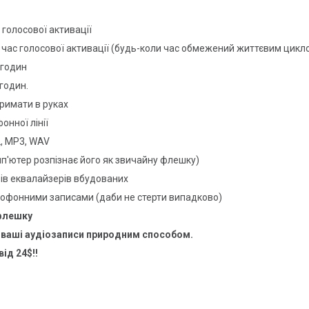
 голосової активації
 час голосової активації (будь-коли час обмежений життєвим цик
 годин
годин.
тримати в руках
нної лінії
2, MP3, WAV
мп'ютер розпізнає його як звичайну флешку)
трів еквалайзерів вбудованих
ктофонними записами (даби не стерти випадково)
 флешку
 ваші аудіозаписи природним способом.
ід 24$!!