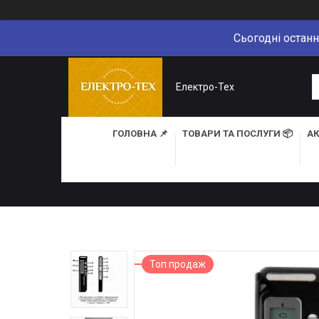
Сьогодні останн
Електро-Тех
ГОЛОВНА 📌
ТОВАРИ ТА ПОСЛУГИ 📦
АК
Топ продаж