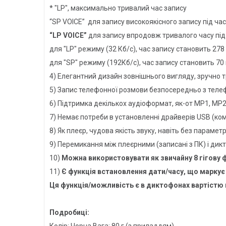
* "LP", максимально тривалий час запису
“SP VOICE” для запису високоякісного запису під час
“LP VOICE”
для запису впродовж тривалого часу під
для "LP" режиму (32 Кб/с), час запису становить 278
для "SP" режиму (192Кб/с), час запису становить 70 
4) Елегантний дизайн зовнішнього вигляду, зручно 
5) Запис телефонної розмови безпосередньо з телефо
6) Підтримка декількох аудіоформат, як-от MP1, MP
7) Немає потреби в установленні драйверів USB (ко
8) Як плеєр, чудова якість звуку, навіть без параме
9) Перемикання між плеєрними (записані з ПК) і ди
10)
Можна використовувати як звичайну 8 гігову
11)
Є функція встановлення дати/часу, що маркує
Ця функція/можливість є в диктофонах вартістю в
Подробиці:
Колір: Чорна Вага: 80 г (з приладдям)