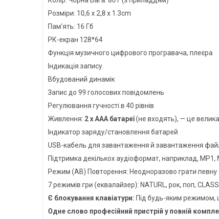
Розміри: 10,6 х 2,8 х 1.3cm
Пам'ять: 16 Гб
РК-екран 128*64
Функція музичного цифрового програвача, плеєра
Індикація запису.
Вбудований динамік
Запис до 99 голосових повідомлень
Регулювання гучності в 40 рівнів
Живлення:
2 х ААА батареї
(не входять), — це велика
Індикатор заряду/становлення батарей
USB-кабель для завантаження й завантаження фай
Підтримка декількох аудіоформат, наприклад, MP1,
Режим (AB) Повторення: Неодноразово грати певну ч
7 режимів гри (еквалайзер): NATURL, рок, поп, CLASS
Є блокування клавіатури:
Під будь-яким режимом, щ
Одне слово професійний пристрій у повній компле