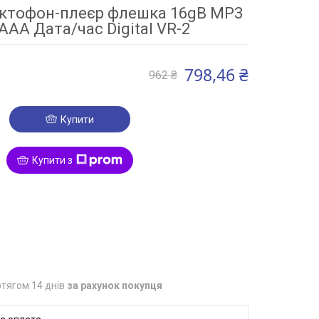
ктофон-плеєр флешка 16gB MP3
ААА Дата/час Digital VR-2
798,46 ₴
962 ₴
Купити
Купити з
3
тягом 14 днів
за рахунок покупця