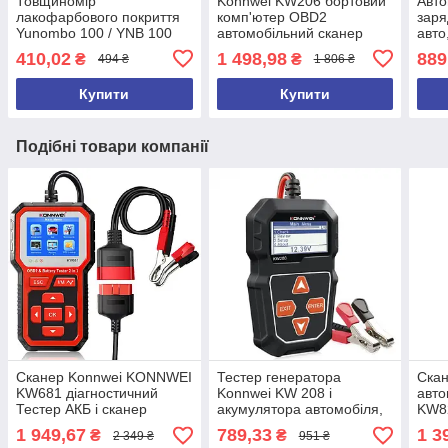
Товщиномір
Konnwei KW206 бортовий
Авто
лакофарбового покриття
комп'ютер OBD2
заря
Yunombo 100 / YNB 100
автомобільний сканер
авто
Yanombo яномбо 100
Auto
410,02
1 498,98
889
₴
₴
494 ₴
1 806 ₴
YNB-100 + БАТАРЕЙКИ та
(Anh
ЧЕХОЛ
Купити
Купити
Подібні товари компанії
Сканер Konnwei KONNWEI
Тестер генератора
Скан
KW681 діагностичний
Konnwei KW 208 і
авто
Тестер АКБ і сканер
акумулятора автомобіля,
KW8
несправностей 2 в 1
діагностика АКБ
OBD
1 949,67
789,33
1 3
₴
₴
2 349 ₴
951 ₴
Акумуляторний тестер
Авто