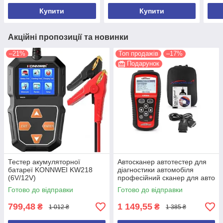
Тест
Купити
Купити
Акційні пропозиції та новинки
–21%
Топ продажів
–17%
Подарунок
Тестер акумуляторної
Автосканер автотестер для
батареї KONNWEI KW218
діагностики автомобіля
(6V/12V)
професійний сканер для авто
OBDII/EOBD Konnwei KW808
Готово до відправки
Готово до відправки
799,48
1 149,55
₴
₴
1 012 ₴
1 385 ₴