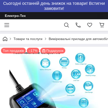
Сьогодні останній день знижок на товари! Встигни
замовити!
Електро-Тех
Товари та послуги
Вимірювальні прилади для автомобілі
Топ продажів
–17%
Подарунок