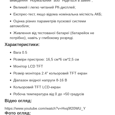
виведення "Нормальний" або "Нідеться в заміні";
Великий і легко читаний РК-дисплей;
Експрес-тест, якщо відома номінальна місткість АКБ;
Оцінка різних параметрів пускової системи
автомобіля;
Живлення від тестованої батареї (батарейок не
потрібно), навіть у глибокому розряді.
Характеристики:
Вага 0.5
Розміри пристрою: 16,5 см*6 см*2,5 см
Монітор LCD TFT
Розмір монітора 2.4" кольоровий TFT екран
Діапазон вхідної напруги 8-16 В
Кольоровий TFT LCD-екран
Робоча температура від 0 до +50 градусів
Відео огляд:
https://www.youtube.com/watch?v=Hvq9f20WU_Y
Фото огляд: