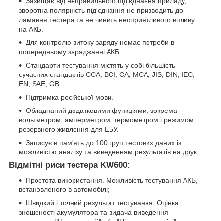
Захищає від неправильного під'єднання приладу,
зворотна полярність під'єднання не призводить до
ламання тестера та не чинить несприятливого впливу
на АКБ.
Для контролю витоку заряду немає потреби в
попередньому заряджанні АКБ.
Стандарти тестування містять у собі більшість
сучасних стандартів CCA, BCI, CA, MCA, JIS, DIN, IEC,
EN, SAE, GB.
Підтримка російської мови.
Обладнаний додатковими функціями, зокрема
вольтметром, амперметром, термометром і режимом
резервного живлення для ЕБУ.
Записує в пам'ять до 100 груп тестових даних із
можливістю аналізу та виведенням результатів на друк.
Відмітні риси тестера KW600:
Простота використання. Можливість тестування АКБ,
встановленого в автомобілі;
Швидкий і точний результат тестування. Оцінка
зношеності акумулятора та видача виведення