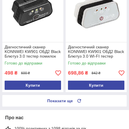
Діагностичний сканер
Діагностичний сканер
KONNWEI KW901 ОБД2 Black
KONNWEI KW901 ОБД2 Black
Блютуз 3.0 тестер помилок
Блютуз 3.0 WI-FI тестер
Torque для Android ELM327
помилок Torque для Android
Готово до відправки
Готово до відправки
ELM327
498
698,86
₴
₴
600 ₴
842 ₴
Купити
Купити
Показати ще
Про нас
100% позитивних з 1098 відгуків за рік