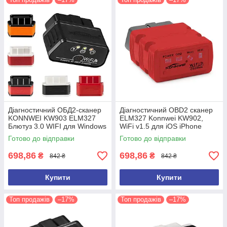
Діагностичний ОБД2-сканер
Діагностичний OBD2 сканер
KONNWEI KW903 ELM327
ELM327 Konnwei KW902,
Блютуз 3.0 WIFI для Windows
WiFi v1.5 для iOS iPhone
Android IOS Автосканер
Автосканер автотестер
Готово до відправки
Готово до відправки
ELM327
ELM327
698,86
698,86
₴
₴
842 ₴
842 ₴
Купити
Купити
Топ продажів
–17%
Топ продажів
–17%