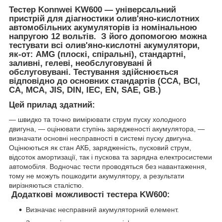
Тестер Konnwei KW600 — універсальний
пристрій для діагностики олив'яно-кислотних
автомобільних акумуляторів із номінальною
напругою 12 вольтів. З його допомогою можна
тестувати всі олив'яно-кислотні акумулятори,
як-от: AMG (плоскі, спіральні), стандартні,
заливні, гелеві, необслуговувані й
обслуговувані. Тестування здійснюється
відповідно до основних стандартів (CCA, BCI,
CA, MCA, JIS, DIN, IEC, EN, SAE, GB.)
Цей прилад здатний:
— швидко та точно вимірювати струм пуску холодного
двигуна, — оцінювати ступінь зарядженості акумулятора, —
визначати основні несправності в системі пуску двигуна.
Оцінюються як стан АКБ, зарядженість, пусковий струм,
відсоток амортизації, так і пускова та зарядна електросистеми
автомобіля. Водночас тести проводяться без навантаження,
тому не можуть пошкодити акумулятору, а результати
вирізняються сталістю.
Додаткові можливості тестера KW600:
Визначає несправний акумуляторний елемент.