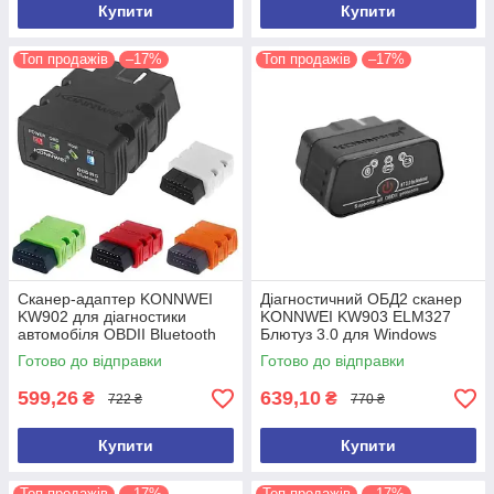
Купити
Купити
Топ продажів
–17%
Топ продажів
–17%
Сканер-адаптер KONNWEI
Діагностичний ОБД2 сканер
KW902 для діагностики
KONNWEI KW903 ELM327
автомобіля OBDII Bluetooth
Блютуз 3.0 для Windows
3.0 Автосканер автотестер
Android IOS Автосканер
Готово до відправки
Готово до відправки
ELM327
ELM327
599,26
639,10
₴
₴
722 ₴
770 ₴
Купити
Купити
Топ продажів
–17%
Топ продажів
–17%