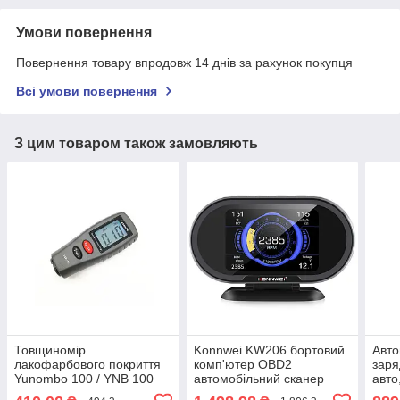
Умови повернення
Повернення товару впродовж 14 днів за рахунок покупця
Всі умови повернення
З цим товаром також замовляють
Товщиномір
Konnwei KW206 бортовий
Авто
лакофарбового покриття
комп'ютер OBD2
заря
Yunombo 100 / YNB 100
автомобільний сканер
авто
Yanombo яномбо 100
Auto