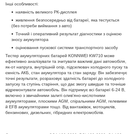
Інші особливості:
наявність великого РК-дисплея
живлення безпосередньо від батареї, яка тестується
(без потреби виймання з авто)
Точний і оперативний результат діагностики з оцінкою
зносу акумулятора
оцінювання пускової системи транспортного засобу
Тестер акумуляторних батарей KONNWEI KW710 може
ефективно аналізувати та зчитувати важливі дані автомобіля,
як-от напруга, внутрішній опір, підсилювач холодного пуску та
ємність АКБ, стан акумулятора та стан заряду. Він забезпечує
точні результати, розраховує здатність батареї до холодного
запуску та ступінь старіння, що дає змогу швидше та точніше
відремонтувати автомобіль. Він підтримує всі батареї 6-24 В,
включно з звичайними залиті олив'яно-кислотними
акумуляторами, плоскими AGM, спіральними AGM, гелевими
й EFB акумуляторами тощо. Від вантажівок, мотоциклів,
бензинових, дизельних, гібридних електромобілів.