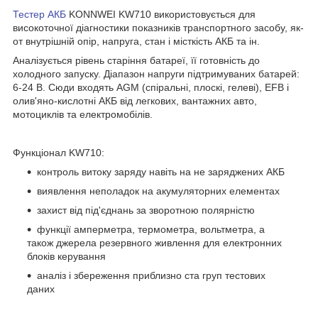
Тестер АКБ
KONNWEI KW710 використовується для
високоточної діагностики показників транспортного засобу, як-
от внутрішній опір, напруга, стан і місткість АКБ та ін.
Аналізується рівень старіння батареї, її готовність до
холодного запуску. Діапазон напруги підтримуваних батарей:
6-24 В. Сюди входять AGM (спіральні, плоскі, гелеві), EFB і
олив'яно-кислотні АКБ від легкових, вантажних авто,
мотоциклів та електромобілів.
Функціонал KW710:
контроль витоку заряду навіть на не заряджених АКБ
виявлення неполадок на акумуляторних елементах
захист від під'єднань за зворотною полярністю
функції амперметра, термометра, вольтметра, а
також джерела резервного живлення для електронних
блоків керування
аналіз і збереження приблизно ста груп тестових
даних