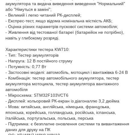
акумулятора та видача виведення виведення "Нормальний"
або "Німуться в заміні";
- Великий і легко читаний РК-дисплей;
- Експрес-тест, якщо відома номінальна місткість АКБ;
- Оцінка різних параметрів пускової системи автомобіля;
- Живлення від тестованої батареї (батарейок не потрібно),
навіть у глибокому розряді.
Характеристики тестера KW710:
- Тип: Тестер акумуляторів
- Напруга: 12 В постійного струму
- Потужність: 0,77 Вт
- Застосовні моделі: автомобіль, мотоцикл і вантажівка 6-24 В
- Комбінація: тестер автомобільного акумулятора, тестер
акумулятора мотоцикла, тестер акумулятора вантажного
автомобіля
- Мікросхема: STM32F103VCT6
- Дисплей: кольоровий РК-екран із діагоналлю 3,2 дюйма
- Мова: китайська, англійська, німецька, французька,
японська, корейська, голландська, російська, іспанська,
італійська, португальська, польська, перська
- Підтримка: є безплатне оновлення системи та вивантаження
даних для друку на ПК