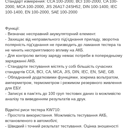
Стандарт измерения: CCA 100-2000, BCI 100-2000, CA 100-
2000, MCA 100-2000, JIS 26A17-24SH52, DIN 100-1400, IEC
100-1400, EN 100-2000, SAE 100-2000
Функції:
- Визначає несправний акумуляторний елемент.
- Захищає від неправильного під'єднання приладу, зворотна
полярність під'єднання не призводить до ламання тестера та
не чинить несприятливого впливу на АКБ.
- Для контролю витоку заряду немає потреби в попередньому
заряджанні АКБ.
- Стандарти тестування містять у собі більшість сучасних
стандартів CCA, BCI, CA, MCA, JIS, DIN, IEC, EN, SAE, GB.
- Обладнаний додатковими функціями, зокрема вольтратом,
амперметром, термометром і режимом резервного живлення
для ЕБУ.
- Записує в пам'ять до 100 груп тестових даних із можливістю
аналізу та виведенням результатів на друк.
Відмітні риси тестера KW710:
- Простота використання. Можливість тестування АКБ,
встановленого в автомобілі;
- Швидкий і точний результат тестування. Оцінка зношеності