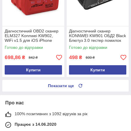
Діагностичний OBD2 сканер
Діагностичний сканер
ELM327 Konnwei KW902,
KONNWEI KW901 ОБД2 Black
WiFi v1.5 для iOS iPhone
Блютуз 3.0 тестер помилок
Автосканер автотестер
Torque для Android ELM327
Готово до відправки
Готово до відправки
ELM327
698,86
498
₴
₴
842 ₴
600 ₴
Купити
Купити
Показати ще
Про нас
100% позитивних з 1092 відгуків за рік
Працює з 14.06.2020