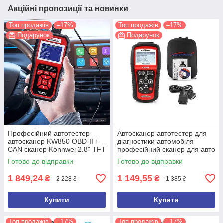
Акційні пропозиції та новинки
Топ продажів
–17%
Топ продажів
–17%
Подарунок
Подарунок
Професійний автотестер
Автосканер автотестер для
автосканер KW850 OBD-II і
діагностики автомобіля
CAN сканер Konnwei 2.8" TFT
професійний сканер для авто
друк ПК 2.8" TF
OBDII/EOBD Konnwei KW808
Готово до відправки
Готово до відправки
1 849,24
1 149,55
₴
₴
2 228 ₴
1 385 ₴
Купити
Купити
Топ продажів
–17%
Топ продажів
–17%