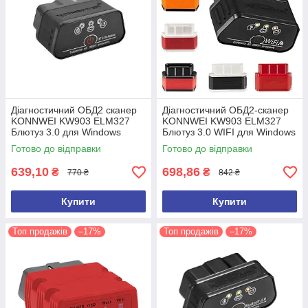
Діагностичний ОБД2 сканер
Діагностичний ОБД2-сканер
KONNWEI KW903 ELM327
KONNWEI KW903 ELM327
Блютуз 3.0 для Windows
Блютуз 3.0 WIFI для Windows
Android IOS Автосканер
Android IOS Автосканер
Готово до відправки
Готово до відправки
ELM327
ELM327
639,10
698,86
₴
₴
770 ₴
842 ₴
Купити
Купити
Топ продажів
–17%
Топ продажів
–17%