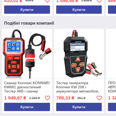
410,02
1 498,98
889
₴
₴
494 ₴
1 806 ₴
YNB-100 + БАТАРЕЙКИ та
(Anh
ЧЕХОЛ
Купити
Купити
Подібні товари компанії
Сканер Konnwei KONNWEI
Тестер генератора
ПРО
KW681 діагностичний
Konnwei KW 208 і
АВТ
Тестер АКБ і сканер
акумулятора автомобіля,
KDIA
несправностей 2 в 1
діагностика АКБ
БЕЗ
1 949,67
789,33
1 3
₴
₴
2 349 ₴
951 ₴
Акумуляторний тестер
МУЛ
ПРО
Купити
Купити