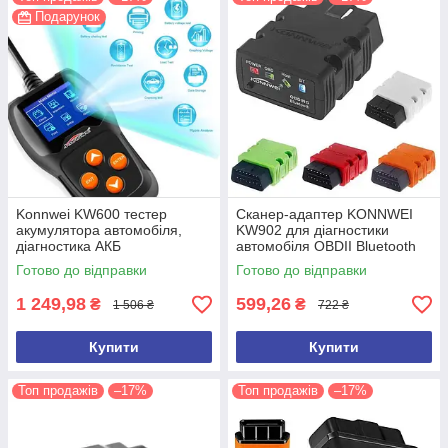
Подарунок
Konnwei KW600 тестер
Сканер-адаптер KONNWEI
акумулятора автомобіля,
KW902 для діагностики
діагностика АКБ
автомобіля OBDII Bluetooth
Акумуляторний тестер
3.0 Автосканер автотестер
Готово до відправки
Готово до відправки
ELM327
1 249,98
599,26
₴
₴
1 506 ₴
722 ₴
Купити
Купити
Топ продажів
–17%
Топ продажів
–17%