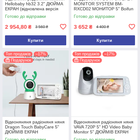
Hellobaby hb32 3.2" ДЮЙМА
MONITOR SYSTEM BM-
ЕКРАН (відновлена версія
RXCD02 МОНИТОР 5" Boifun
2026 року)
Готово до відправки
Готово до відправки
2 954,80
3 652
₴
₴
3 560 ₴
4 400 ₴
Купити
Купити
Топ продажів
–17%
Топ продажів
–17%
Подарунок
Подарунок
Відеоняняня радіоняня няня
Відеоняняня радіоняня няня
Dragon Touch BabyCare 5"
VAVA 720P 5" HD Video Baby
ДЮЙМІВ ЕКРАН
Monitor 5" ДЮЙМІВ ЕКРАН
Готово до відправки
Готово до відправки