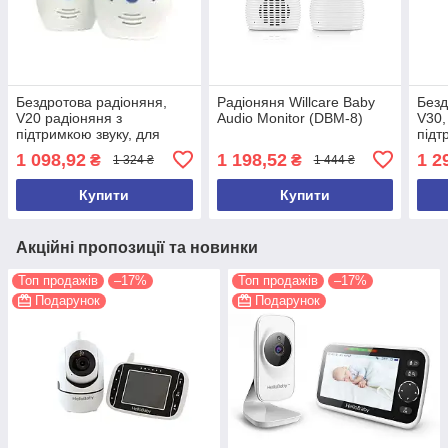
Бездротова радіоняня,
Радіоняня Willcare Baby
Безд
V20 радіоняня з
Audio Monitor (DBM-8)
V30,
підтримкою звуку, для
підт
хлопчиків і дівчаток
хлоп
1 098,92
1 198,52
1 2
₴
₴
1 324 ₴
1 444 ₴
(гол
Купити
Купити
Акційні пропозиції та новинки
Топ продажів
–17%
Топ продажів
–17%
Подарунок
Подарунок