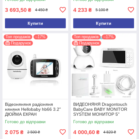
3 693,50
4 233
₴
₴
4 450 ₴
5 100 ₴
Купити
Купити
Топ продажів
–17%
Топ продажів
–17%
Подарунок
Подарунок
Відеоняняня радіоняня
ВИДЕОНЯНЯ Dragontouch
няняня Hellobaby hb66 3.2"
BabyCare BABY MONITOR
ДЮЙМА ЕКРАН
SYSTEM МОНИТОР 5"
Готово до відправки
Готово до відправки
2 075
4 000,60
₴
₴
2 500 ₴
4 820 ₴