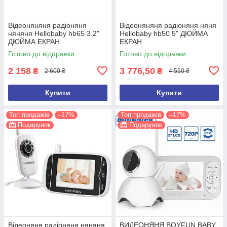
Відеоняняня радіоняня
Відеоняняня радіоняня няня
няняня Hellobaby hb65 3.2"
Hellobaby hb50 5" ДЮЙМА
ДЮЙМА ЕКРАН
ЕКРАН
Готово до відправки
Готово до відправки
2 158
3 776,50
₴
₴
2 600 ₴
4 550 ₴
Купити
Купити
Топ продажів
–17%
Топ продажів
–17%
Подарунок
Подарунок
Відеоняня радіоняня няняня
ВИДЕОНЯНЯ BOYFUN BABY