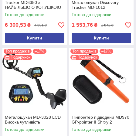
Tracker MD6350 з
Металошукач Discovery
НАЙБІЛЬШОЮ КОТУШКОЮ
Tracker MD-1012
15 дюймів
Готово до відправки
Готово до відправки
6 300,53
1 553,76
₴
₴
7 591 ₴
1 872 ₴
Купити
Купити
Топ продажів
–17%
Топ продажів
–17%
Подарунок
Подарунок
Металошукач MD-3028 LCD
Пінпоінтер підводний MD970
Висока чутливість
GP-pointer II Shrxy 2
Готово до відправки
Готово до відправки