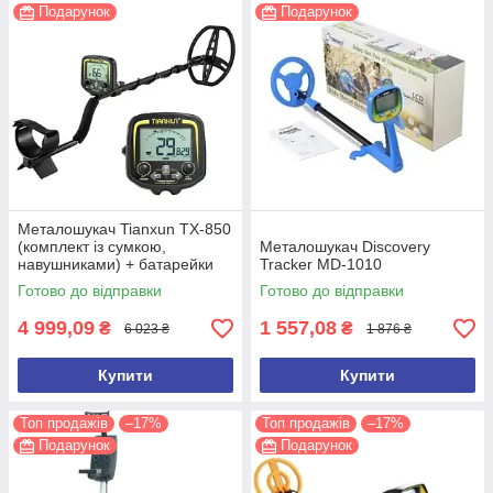
Подарунок
Подарунок
Металошукач Tianxun TX-850
(комплект із сумкою,
Металошукач Discovery
навушниками) + батарейки
Tracker MD-1010
Готово до відправки
Готово до відправки
4 999,09
1 557,08
₴
₴
6 023 ₴
1 876 ₴
Купити
Купити
Топ продажів
–17%
Топ продажів
–17%
Подарунок
Подарунок