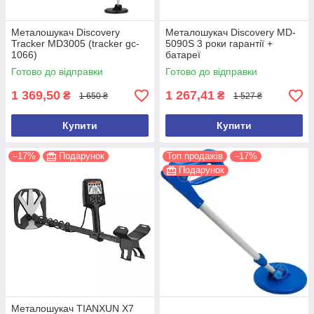
Металошукач Discovery
Металошукач Discovery MD-
Tracker MD3005 (tracker gc-
5090S 3 роки гарантії +
1066)
батареї
Готово до відправки
Готово до відправки
1 369,50
1 267,41
₴
₴
1 650 ₴
1 527 ₴
Купити
Купити
–17%
Подарунок
Топ продажів
–17%
Подарунок
Металошукач TIANXUN X7