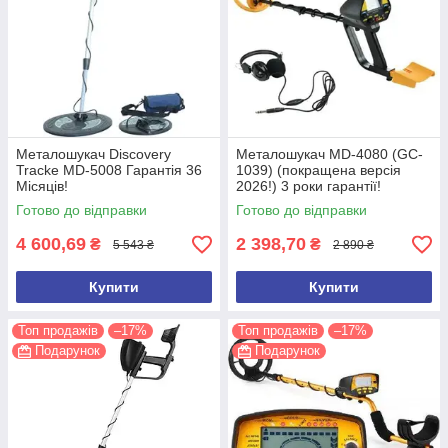
Металошукач Discovery
Металошукач MD-4080 (GC-
Tracke MD-5008 Гарантія 36
1039) (покращена версія
Місяців!
2026!) 3 роки гарантії!
Готово до відправки
Готово до відправки
4 600,69
2 398,70
₴
₴
5 543 ₴
2 890 ₴
Купити
Купити
Топ продажів
–17%
Топ продажів
–17%
Подарунок
Подарунок