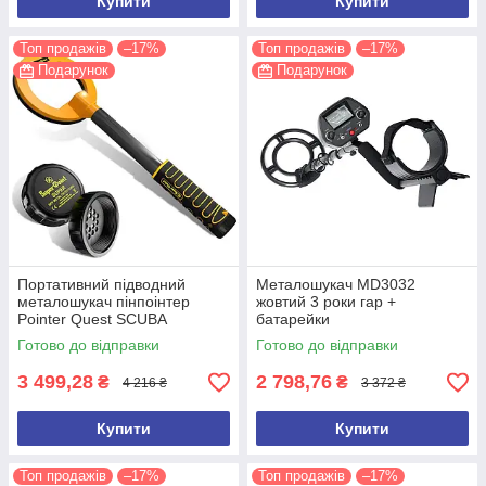
Купити
Купити
Топ продажів
–17%
Топ продажів
–17%
Подарунок
Подарунок
Портативний підводний
Металошукач MD3032
металошукач пінпоінтер
жовтий 3 роки гар +
Рointer Quest SCUBA
батарейки
TECTOR
Готово до відправки
Готово до відправки
3 499,28
2 798,76
₴
₴
4 216 ₴
3 372 ₴
Купити
Купити
Топ продажів
–17%
Топ продажів
–17%