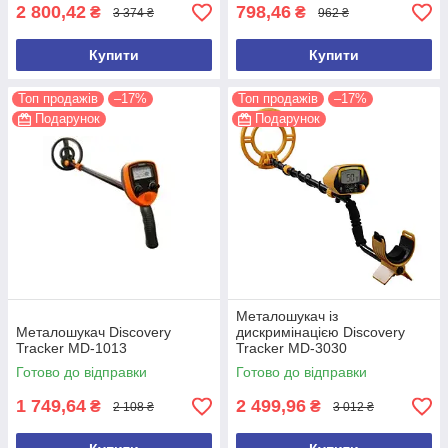
2 800,42
798,46
₴
₴
3 374 ₴
962 ₴
Купити
Купити
Топ продажів
–17%
Топ продажів
–17%
Подарунок
Подарунок
Металошукач із
Металошукач Discovery
дискримінацією Discovery
Tracker MD-1013
Tracker MD-3030
Готово до відправки
Готово до відправки
1 749,64
2 499,96
₴
₴
2 108 ₴
3 012 ₴