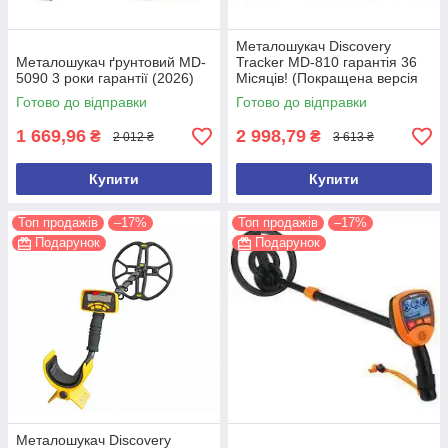
Металошукач Discovery
Металошукач ґрунтовий MD-
Tracker MD-810 гарантія 36
5090 3 роки гарантії (2026)
Місяців! (Покращена версія
2026 року)
Готово до відправки
Готово до відправки
1 669,96
2 998,79
₴
₴
2 012 ₴
3 613 ₴
Купити
Купити
Топ продажів
–17%
Топ продажів
–17%
Подарунок
Подарунок
Металошукач Discovery