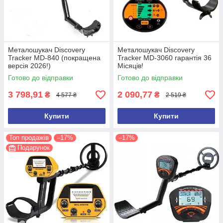
Металошукач Discovery
Металошукач Discovery
Tracker MD-840 (покращена
Tracker MD-3060 гарантія 36
версія 2026!)
Місяців!
Готово до відправки
Готово до відправки
3 798,91
2 090,77
₴
₴
4 577 ₴
2 519 ₴
Купити
Купити
Топ продажів
–17%
–17%
Подарунок