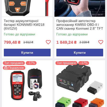
Тестер акумуляторної
Професійний автотестер
батареї KONNWEI KW218
автосканер KW850 OBD-II і
(6V/12V)
CAN сканер Konnwei 2.8" TFT
друк ПК 2.8" TF
Готово до відправки
Готово до відправки
799,48
1 849,24
₴
₴
1 012 ₴
2 228 ₴
Купити
Купити
Топ продажів
–17%
Топ продажів
–17%
Подарунок