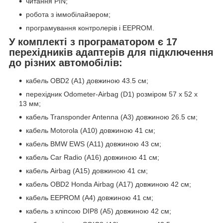
читання PIN;
робота з іммобілайзером;
програмування контролерів і EEPROM.
У комплекті з програматором є 17
перехідників адаптерів для підключення
до різних автомобілів:
кабель OBD2 (A1) довжиною 43.5 см;
перехідник Odometer-Airbag (D1) розміром 57 х 52 х
13 мм;
кабель Transponder Antenna (A3) довжиною 26.5 см;
кабель Motorola (A10) довжиною 41 см;
кабель BMW EWS (A11) довжиною 43 см;
кабель Car Radio (A16) довжиною 41 см;
кабель Airbag (A15) довжиною 41 см;
кабель OBD2 Honda Airbag (A17) довжиною 42 см;
кабель EEPROM (A4) довжиною 41 см;
кабель з кліпсою DIP8 (A5) довжиною 42 см;