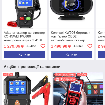
Adapter сканер автотестер
Konnwei KW206 бортовий
Konn
KONNWEI KW680
комп'ютер OBD2
акум
кольоровий екран 2.4" XP
автомобільний сканер
мото
WIN7 WIN8 WIN10
діаг
1 279,86
1 498,98
2 9
₴
₴
1 542 ₴
1 806 ₴
автотестер батареї
Акум
автосканер
Купити
Купити
Акційні пропозиції та новинки
–21%
Топ продажів
–17%
Подарунок