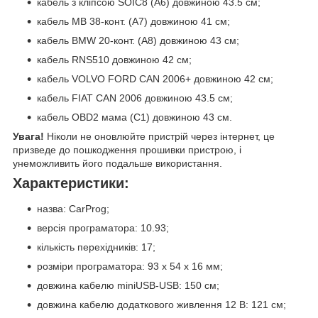
кабель з кліпсою SOIC8 (A6) довжиною 43.5 см;
кабель MB 38-конт. (A7) довжиною 41 см;
кабель BMW 20-конт. (A8) довжиною 43 см;
кабель RNS510 довжиною 42 см;
кабель VOLVO FORD CAN 2006+ довжиною 42 см;
кабель FIAT CAN 2006 довжиною 43.5 см;
кабель OBD2 мама (C1) довжиною 43 см.
Увага!
Ніколи не оновлюйте пристрій через інтернет, це
призведе до пошкодження прошивки пристрою, і
унеможливить його подальше використання.
Характеристики:
назва: CarProg;
версія програматора: 10.93;
кількість перехідників: 17;
розміри програматора: 93 х 54 х 16 мм;
довжина кабелю miniUSB-USB: 150 см;
довжина кабелю додаткового живлення 12 В: 121 см;