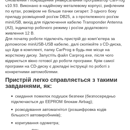
v10.93. Виконано в надійному металевому корпусі, рифленим
по кутах, розміром не більше пачки сигарет. З одного боку
приладу розміщений роз'єм DB25, а з протилежного роз'єм
miniUSB, вихід для підключення кабелю Transponder Antenna
(A3), індикатор робочого режиму і роз'єм додаткового
живлення 12 В.
Для початку роботи підключіть пристрій до комп'ютера за
допомогою miniUSB-USB кабелю, далі скопіюйте з CD-диска,
що йде в комплекті, папку CarProg в будь-яке місце на
жорсткому диску. Запустіть файл Carprog.exe, після чого
відкриється вікно готової до роботи програми. Крім самої
програми на CD-диску є докладні інструкції по роботі з
конкретними автомобілями.
Пристрій легко справляється з такими
завданнями, як:
скидання помилок подушок безпеки (безпосередньо
підключається до EEPROM блокам Airbag);
розкодування автомагнітол (розшифровка кодів
більшості автовиробників);
коригування одометра;