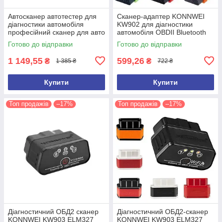
Автосканер автотестер для
Сканер-адаптер KONNWEI
діагностики автомобіля
KW902 для діагностики
професійний сканер для авто
автомобіля OBDII Bluetooth
OBDII/EOBD Konnwei KW808
3.0 Автосканер автотестер
Готово до відправки
Готово до відправки
ELM327
1 149,55
599,26
₴
₴
1 385 ₴
722 ₴
Купити
Купити
Топ продажів
–17%
Топ продажів
–17%
Діагностичний ОБД2 сканер
Діагностичний ОБД2-сканер
KONNWEI KW903 ELM327
KONNWEI KW903 ELM327