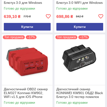
Блютуз 3.0 для Windows
Блютуз 3.0 WIFI для Windows
Android IOS Автосканер
Android IOS Автосканер
Готово до відправки
Готово до відправки
ELM327
ELM327
639,10
698,86
₴
₴
770 ₴
842 ₴
Купити
Купити
Топ продажів
–17%
Топ продажів
–17%
Діагностичний OBD2 сканер
Діагностичний сканер
ELM327 Konnwei KW902,
KONNWEI KW901 ОБД2 Black
WiFi v1.5 для iOS iPhone
Блютуз 3.0 тестер помилок
Автосканер автотестер
Torque для Android ELM327
Готово до відправки
Готово до відправки
ELM327