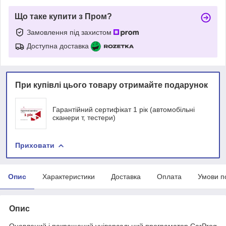
Що таке купити з Пром?
Замовлення під захистом
Доступна доставка
При купівлі цього товару отримайте подарунок
Гарантійний сертифікат 1 рік (автомобільні
сканери т, тестери)
Приховати
Опис
Характеристики
Доставка
Оплата
Умови п
Опис
Оновлений і покращений універсальний програматор CarProg