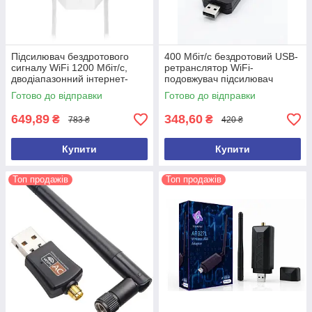
Підсилювач бездротового
400 Мбіт/с бездротовий USB-
сигналу WiFi 1200 Мбіт/с,
ретранслятор WiFi-
дводіапазонний інтернет-
подовжувач підсилювач
підсилювач, зовнішні 4
сигналу Wi-Fi-маршрутизатор
Готово до відправки
Готово до відправки
антени, 5 ГГц та 2,4 ГГц
ЧОРНИЙ
649,89
348,60
₴
₴
783 ₴
420 ₴
Купити
Купити
Топ продажів
Топ продажів