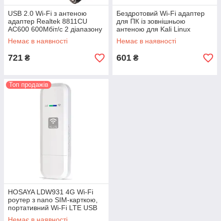
USB 2.0 Wi-Fi з антеною
Бездротовий Wi-Fi адаптер
адаптер Realtek 8811CU
для ПК із зовнішньою
AC600 600Мбіт/с 2 діапазону
антеною для Kali Linux
2.4G+5G мережна карта
AR9271 Нова версія 2.0 2,4
Немає в наявності
Немає в наявності
802.11ac (807501792)
ГГц 150 Мбіт/с
Чорний
721
601
₴
₴
Топ продажів
HOSAYA LDW931 4G Wi-Fi
роутер з nano SIM-карткою,
портативний Wi-Fi LTE USB
4G модем, кишенькова точка
Немає в наявності