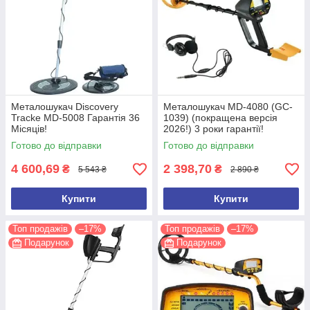
Металошукач Discovery
Металошукач MD-4080 (GC-
Tracke MD-5008 Гарантія 36
1039) (покращена версія
Місяців!
2026!) 3 роки гарантії!
Готово до відправки
Готово до відправки
4 600,69
2 398,70
₴
₴
5 543 ₴
2 890 ₴
Купити
Купити
Топ продажів
–17%
Топ продажів
–17%
Подарунок
Подарунок