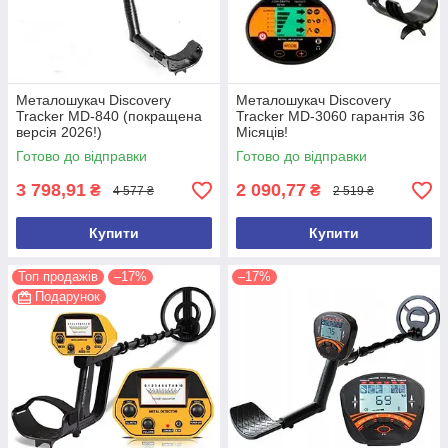
Металошукач Discovery
Металошукач Discovery
Tracker MD-840 (покращена
Tracker MD-3060 гарантія 36
версія 2026!)
Місяців!
Готово до відправки
Готово до відправки
3 798,91
2 090,77
₴
₴
4 577 ₴
2 519 ₴
Купити
Купити
Топ продажів
–17%
–17%
Подарунок