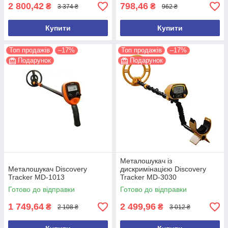
2 800,42
798,46
₴
₴
3 374 ₴
962 ₴
Купити
Купити
Топ продажів
–17%
Топ продажів
–17%
Подарунок
Подарунок
Металошукач із
Металошукач Discovery
дискримінацією Discovery
Tracker MD-1013
Tracker MD-3030
Готово до відправки
Готово до відправки
1 749,64
2 499,96
₴
₴
2 108 ₴
3 012 ₴