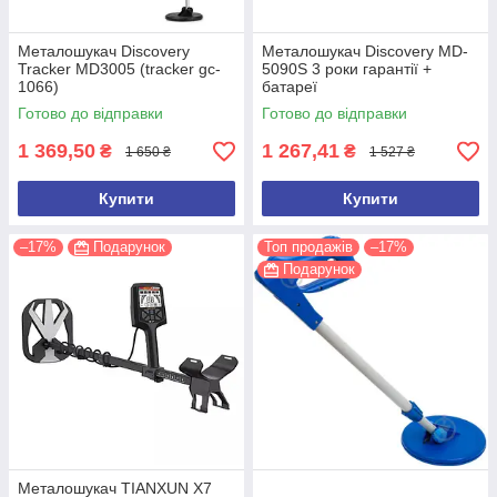
Металошукач Discovery
Металошукач Discovery MD-
Tracker MD3005 (tracker gc-
5090S 3 роки гарантії +
1066)
батареї
Готово до відправки
Готово до відправки
1 369,50
1 267,41
₴
₴
1 650 ₴
1 527 ₴
Купити
Купити
–17%
Подарунок
Топ продажів
–17%
Подарунок
Металошукач TIANXUN X7