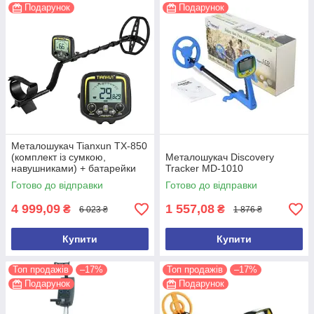
Подарунок
Подарунок
Металошукач Tianxun TX-850
(комплект із сумкою,
Металошукач Discovery
навушниками) + батарейки
Tracker MD-1010
Готово до відправки
Готово до відправки
4 999,09
1 557,08
₴
₴
6 023 ₴
1 876 ₴
Купити
Купити
Топ продажів
–17%
Топ продажів
–17%
Подарунок
Подарунок