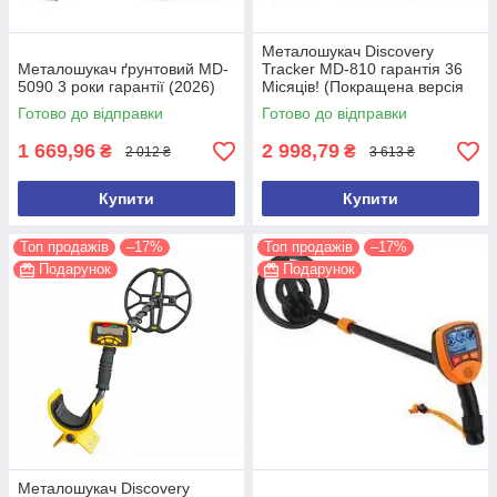
Металошукач Discovery
Металошукач ґрунтовий MD-
Tracker MD-810 гарантія 36
5090 3 роки гарантії (2026)
Місяців! (Покращена версія
2026 року)
Готово до відправки
Готово до відправки
1 669,96
2 998,79
₴
₴
2 012 ₴
3 613 ₴
Купити
Купити
Топ продажів
–17%
Топ продажів
–17%
Подарунок
Подарунок
Металошукач Discovery