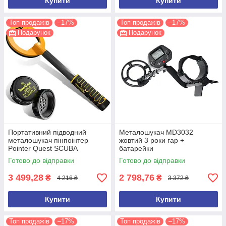
Купити
Купити
Топ продажів
–17%
Топ продажів
–17%
Подарунок
Подарунок
Портативний підводний
Металошукач MD3032
металошукач пінпоінтер
жовтий 3 роки гар +
Рointer Quest SCUBA
батарейки
TECTOR
Готово до відправки
Готово до відправки
3 499,28
2 798,76
₴
₴
4 216 ₴
3 372 ₴
Купити
Купити
Топ продажів
–17%
Топ продажів
–17%