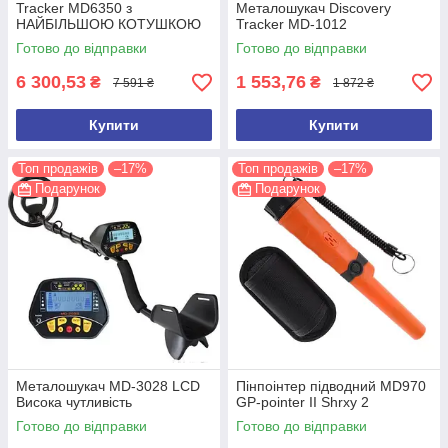
Tracker MD6350 з
Металошукач Discovery
НАЙБІЛЬШОЮ КОТУШКОЮ
Tracker MD-1012
15 дюймів
Готово до відправки
Готово до відправки
6 300,53
1 553,76
₴
₴
7 591 ₴
1 872 ₴
Купити
Купити
Топ продажів
–17%
Топ продажів
–17%
Подарунок
Подарунок
Металошукач MD-3028 LCD
Пінпоінтер підводний MD970
Висока чутливість
GP-pointer II Shrxy 2
Готово до відправки
Готово до відправки